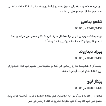
ت
الان پیجم خصوصیه ولی هنوز بعضی از استوری هام تو هشتگ ها دیده می
:
شه. این مشکل چطور حل می شه؟
گ
شاهو پناهی
ف
17/08/1403 در 00:06
ت
توضیحات خوب بود ولی یه مشکل دارم! من اکانتمو خصوصی کردم و بعد
:
دیدم فالوورام کلاً حذف شدن! چی شده واقعاً؟
گ
بهراد دیناروند
ف
18/08/1403 در 00:06
ت
اینستاگرام همیشه به روزرسانی می کنه و تنظیماتش تغییر می کنه امیدوارم
:
این مقاله هم مرتب آپدیت بشه.
گ
بهناز لوی
ف
18/08/1403 در 00:06
ت
ممنون از مقاله ولی کاش یه توضیح هم درباره محدود کردن کامنت های پیج
:
خصوصی می دادید. گاهی نظرات نامربوط هم دردسر می شن.