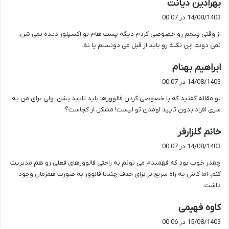
گ
بهرادین دیانت
ف
14/08/1403 در 00:07
ت
از وقتی پیجم رو خصوصی کردم دیگه پست هام تو اکسپلور دیده نمی شن.
:
نمی دونم این نکته رو باید از قبل می دونستم یا نه.
گ
ابراهیم بهنام
ف
14/08/1403 در 00:07
ت
تو مقاله گفتید که با خصوصی کردن فالوورها باید تایید بشن. ولی برای من یه
:
سری افراد بدون تایید اومدن تو لیست! مشکل از کجاست؟
گ
خانم گلزارفر
ف
14/08/1403 در 00:07
ت
چقدر خوب بود که فهمیدم می تونم به راحتی فالوورهای فعلی رو هم مدیریت
:
کنم. اما کاش یه راه سریع تر برای حذف چندتا فالوور به صورت همزمان وجود
داشت.
گ
کاوه فهیمی
ف
15/08/1403 در 00:06