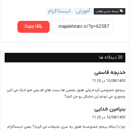
آموزش
اینستاگرام
دسته بندی مطلب
Copy URL
‫20 دیدگاه ها
گ
خدیجه قاسمی
ف
12/08/1403 در 11:25
ت
پیجمو خصوصی کردم ولی هنوز بعضی ها پست های قدیمی منو لایک می کنن.
:
چجوری می تونم این مشکل رو حل کنم؟
گ
بنیامین خدایی
ف
12/08/1403 در 11:25
ت
چرا با اینکه پیجم خصوصیه هنوز یه سری تبلیغات می گیرم؟ یعنی اینستاگرام
: