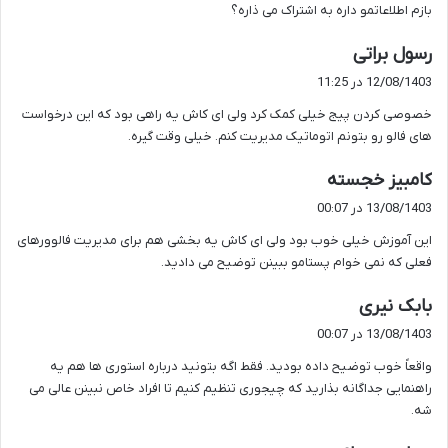
بازم اطلاعاتمو داره به اشتراک می ذاره؟
گ
رسول براتی
ف
12/08/1403 در 11:25
ت
خصوصی کردن پیج خیلی کمک کرد ولی ای کاش یه راهی بود که این درخواست
:
های فالو رو بتونم اتوماتیک مدیریت کنم. خیلی وقت گیره.
گ
کامبیز خجسته
ف
13/08/1403 در 00:07
ت
این آموزش خیلی خوب بود ولی ای کاش یه بخشی هم برای مدیریت فالوورهای
:
فعلی که نمی خوام پستامو ببینن توضیح می دادید.
گ
بابک نیری
ف
13/08/1403 در 00:07
ت
واقعاً خوب توضیح داده بودید. فقط اگه بتونید درباره استوری ها هم یه
:
راهنمایی جداگانه بذارید که چیجوری تنظیم کنیم تا افراد خاص نبینن عالی می
شه.