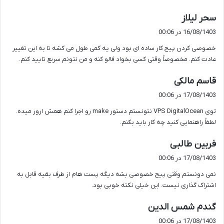
گ
سحر لیلاز
ف
16/08/1403 در 00:06
ت
خصوصی کردن پیج کار ساده ای بود ولی یه کمی طول می کشه تا به این تغییر
:
عادت کنم. مخصوصاً وقتی کسی بخواد فالو کنه و من نتونم سریع تایید کنم.
گ
قاسم مالکی
ف
17/08/1403 در 00:06
ت
توی VPS DigitalOcean نتونستم دستور make رو اجرا کنم همش ارور میده.
:
لطفاً راهنمایی کنید چه کار باید بکنم.
گ
فربین طالبی
ف
17/08/1403 در 00:06
ت
نمی دونستم وقتی پیج خصوصی بشه دیگه پست هام از طرف بقیه قابل به
:
اشتراک گذاری نیست. این خیلی نکته خوبی بود.
گ
گندم شمس الدین
ف
17/08/1403 در 00:06