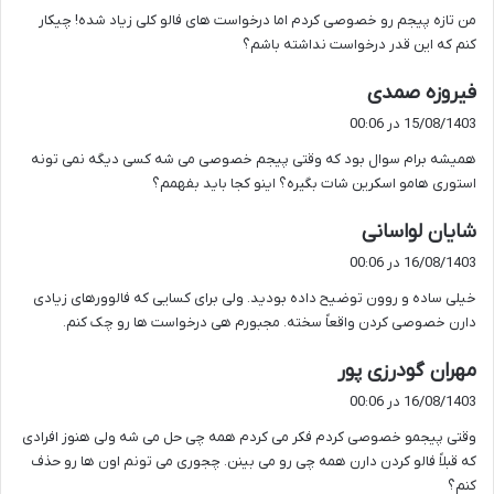
ت
من تازه پیجم رو خصوصی کردم اما درخواست های فالو کلی زیاد شده! چیکار
:
کنم که این قدر درخواست نداشته باشم؟
گ
فیروزه صمدی
ف
15/08/1403 در 00:06
ت
همیشه برام سوال بود که وقتی پیجم خصوصی می شه کسی دیگه نمی تونه
:
استوری هامو اسکرین شات بگیره؟ اینو کجا باید بفهمم؟
گ
شایان لواسانی
ف
16/08/1403 در 00:06
ت
خیلی ساده و روون توضیح داده بودید. ولی برای کسایی که فالوورهای زیادی
:
دارن خصوصی کردن واقعاً سخته. مجبورم هی درخواست ها رو چک کنم.
گ
مهران گودرزی پور
ف
16/08/1403 در 00:06
ت
وقتی پیجمو خصوصی کردم فکر می کردم همه چی حل می شه ولی هنوز افرادی
:
که قبلاً فالو کردن دارن همه چی رو می بینن. چجوری می تونم اون ها رو حذف
کنم؟