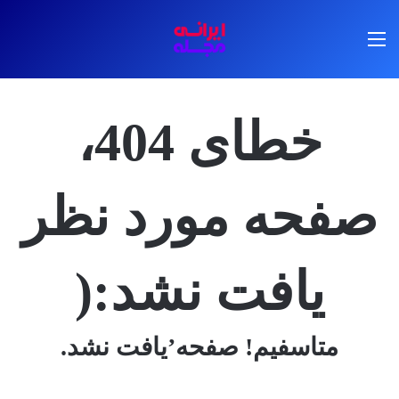
منو
خطای 404،
صفحه مورد نظر
یافت نشد:(
متاسفیم! صفحه’یافت نشد.