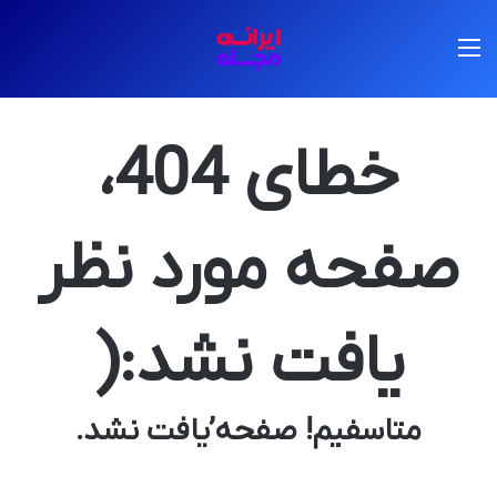
منو
خطای 404،
صفحه مورد نظر
یافت نشد:(
متاسفیم! صفحه’یافت نشد.