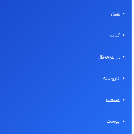
هتل
کتاب
ارز دیجیتال
داروخانه
صنعت
پوست