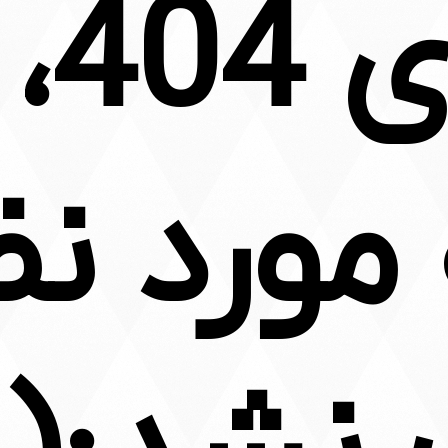
خطای 404،
ورد نظ