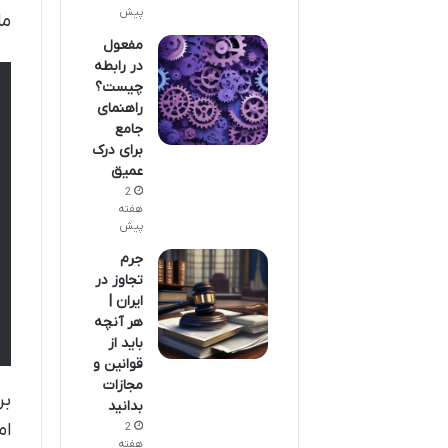
پیش
ماده ۱۴۹ قانون آیین دادرسی
مفعول
در رابطه
چیست؟
راهنمای
جامع
برای درک
عمیق
2
هفته
پیش
جرم
تجاوز در
ایران |
هر آنچه
باید از
قوانین و
مجازات
بر
بدانید
ام
2
هفته