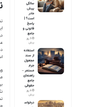
ن
سالگی
پیش
مادر
است؟ |
تن
پاسخ
ای
قانونی و
جامع
در
5 روز
عه
پیش
دس
استفاده
از سند
اس
مجعول
جرم
ور
مستمر –
راهنمای
می
جامع
بر
حقوقی
نگ
6 روز
پیش
تب
درخواس
حت