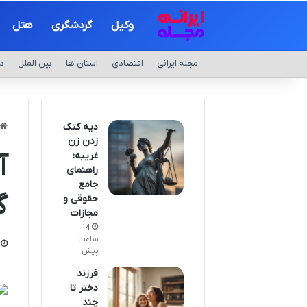
وکیل
گردشگری
هتل
مجله ایرانی
اقتصادی
استان ها
بین الملل
د
دیه کتک
زدن زن
غریبه:
آ
راهنمای
جامع
گ
حقوقی و
مجازات
14
ساعت
پیش
فرزند
دختر تا
چند