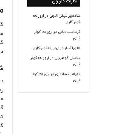
نظرات کاربران
م
شادمهر فیض اللهی
در
ارور ec
کولر گازی
گز
گرشاسپ نباتی
در
ارور ec کولر
می
گازی
گز
اهورا آبیار
در
ارور ec کولر گازی
در
ساسان گوهریان
در
ارور ec کولر
گازی
شو
بهرام نیشابوری
در
ارور ec کولر
در
گازی
زی
مس
قا
کن
گز