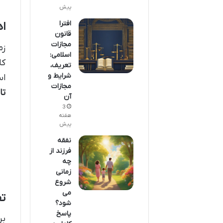
پیش
افترا
ا
قانون
مجازات
زم
اسلامی:
کا
تعریف،
شرایط و
اس
مجازات
تا
آن
3
هفته
پیش
نفقه
فرزند از
چه
زمانی
شروع
می
تف
شود؟
پاسخ
بر