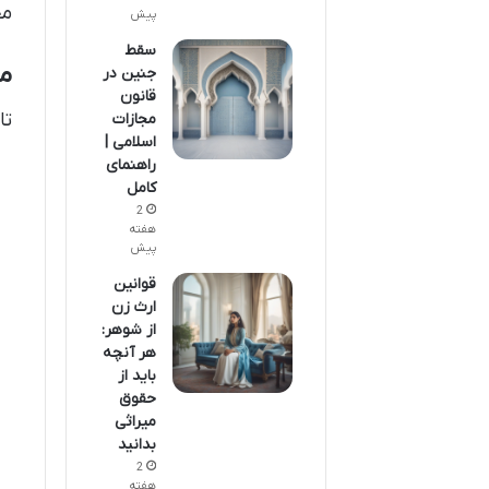
مح
پیش
سقط
مو
جنین در
قانون
تا
مجازات
اسلامی |
راهنمای
کامل
2
هفته
پیش
قوانین
ارث زن
از شوهر:
هر آنچه
باید از
حقوق
میراثی
بدانید
2
هفته