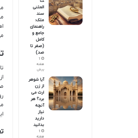
ت
مس
المثنی
سند
مش
ملک:
اه
راهنمای
جامع و
می
کامل
(صفر تا
ت
صد)
1
هفته
تا
پیش
از
آیا شوهر
صو
از زن
ارث می
رو
برد؟ هر
می
آنچه
نیاز
ای
دارید
بدانید
تع
1
هفته