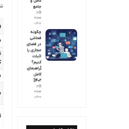
کامل و
شن
جامع
3
هفته
پیش
و
چگونه
فحاشی
م
در فضای
مجازی را
ت
اثبات
ک
کنیم؟
[راهنمای
کامل
ه
۱۴۰۲]
3
هفته
م
پیش
ز