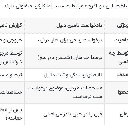
اخت. این دو، اگرچه مرتبط هستند، اما کارکرد متفاوتی دارند:
یژگی
دادخواست تامین دلیل
گزارش تامی
اهیت
درخواست رسمی برای آغاز فرآیند
خروجی و مس
وسط چه
توسط مرجع 
توسط خواهان (شخص ذی نفع)
سی
کارشناس ر
دف
تقاضای رسیدگی و ثبت دلایل
ثبت و مست
مشخصات طرفین، موضوع درخواست،
حتوا
مشاهدات، م
علت درخواست
پس از انجام
مان
قبل یا در حین دادرسی اصلی
معاینه)