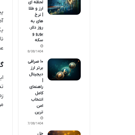
لحظه ای
ارز و طلا
پی
| نرخ
آم
های به
روز دلار،
یک
یورو و
نا
سکه
عم
18/08/1404
۱۰ صرافی
گا
برتر ارز
دیجیتال
ای
|
تد
راهنمای
کامل
زم
انتخاب
مو
امن
ترین
17/08/1404
حل