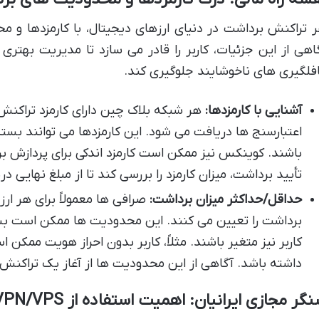
 تراکنش برداشت در دنیای ارزهای دیجیتال، با کارمزدها و
اهی از این جزئیات، کاربر را قادر می سازد تا مدیریت بهتری 
فلگیری های ناخوشایند جلوگیری کند.
آشنایی با کارمزدها:
هر شبکه بلاک چین دارای کارمزد تراکن
اعتبارسنج ها دریافت می شود. این کارمزدها می توانند بست
باشند. کوینکس نیز ممکن است کارمزد اندکی برای پردازش برد
تأیید برداشت، میزان کارمزد را بررسی کند تا از مبلغ نهایی در
حداقل/حداکثر میزان برداشت:
صرافی ها معمولاً برای هر ارز
کاربر نیز متغیر باشند. مثلاً، کاربر بدون احراز هویت ممک
داشته باشد. آگاهی از این محدودیت ها از آغاز یک تراکنش
گر مجازی ایرانیان: اهمیت استفاده از VPN/VPS با IP ثابت و تمیز