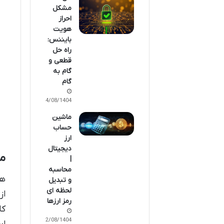
مشکل
احراز
هویت
بایننس:
راه حل
قطعی و
گام به
گام
14/08/1404
ماشین
حساب
ارز
دیجیتال
مق
|
محاسبه
هم
و تبدیل
لحظه ای
از
رمز ارزها
کا
12/08/1404