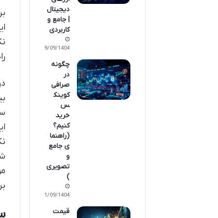
دیجیتال
بر
| جامع و
ای
کاربردی
نک
09/09/1404
را
چگونه
در
در
صرافی
کوینک
س
خرید
کنیم؟
ای
(راهنما
نک
ی جامع
شخ
و
تصویری
مو
)
بر
01/09/1404
س
قیمت