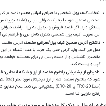
ت.
انتخاب کیف پول شخصی یا صرافی ایرانی معتبر:
تصمیم گیری 
شخصی منتقل شود یا به یک صرافی ایرانی (مانند نوبیتکس،
بستگی دارد. اگر قصد فروش و تبدیل به ریال باشد، صرافی ا
این صورت، کیف پول شخصی کنترل کامل تری را فراهم می آو
داشتن آدرس صحیح کیف پول/صرافی مقصد:
آدرس مقصد، ه
عمل می کند. وارد کردن حتی یک حرف یا عدد اشتباه در این آ
مقصدی ناشناس و از دست رفتن آن برای همیشه خواهد بود. ک
کپی و پیست کند.
اطمینان از پشتیبانی پلتفرم مقصد از ارز و شبکه انتخابی:
قبل
شود که پلتفرم مقصد، هم از ارز دیجیتال مورد نظر (مثلاً تت
(مثلاً TRC-20 یا ERC-20) پشتیبانی می کند. 
رفتن دارایی ها است.
شه راه مالی: درک کارمزدها و محدودیت های بر