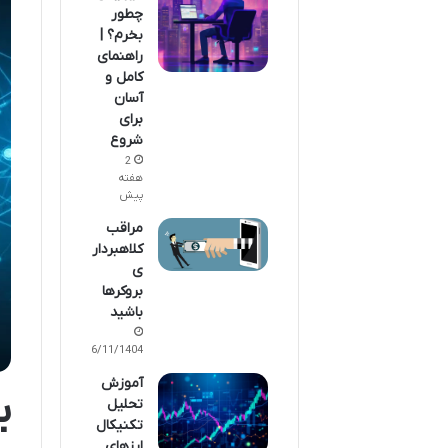
چطور
بخرم؟ |
راهنمای
کامل و
آسان
برای
شروع
2
هفته
پیش
مراقب
کلاهبردار
ی
بروکرها
باشید
16/11/1404
آموزش
ب
تحلیل
تکنیکال
ارزهای