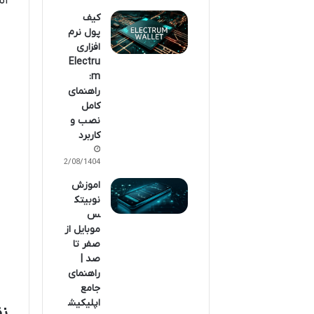
اس
کیف
پول نرم
افزاری
Electru
m:
راهنمای
کامل
نصب و
کاربرد
12/08/1404
اموزش
نوبیتک
س
موبایل از
صفر تا
صد |
راهنمای
جامع
اپلیکیش
نق