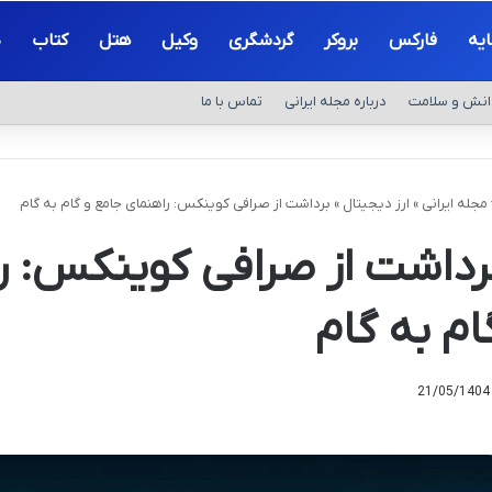
یه
فارکس
بروکر
گردشگری
وکیل
هتل
کتاب
د
انش و سلامت
درباره مجله ایرانی
تماس با ما
مجله ایرانی
»
ارز دیجیتال
»
برداشت از صرافی کوینکس: راهنمای جامع و گام به گام
رداشت از صرافی کوینکس: ر
ام به گام
21/05/1404