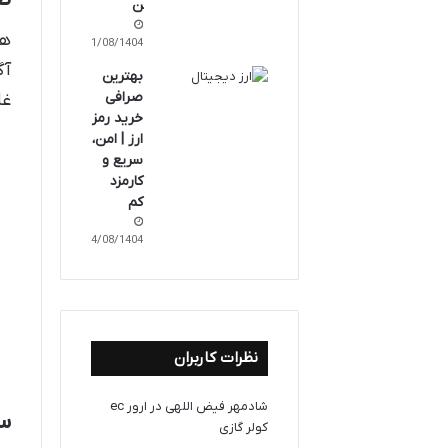
ن
هر
11/08/1404
آگ
بهترین
صرافی
غا
خرید رمز
ارز | امن،
سریع و
کارمزد
کم
04/08/1404
نظرات کاربران
شادمهر فیض اللهی
در
ارور ec
سن
کولر گازی