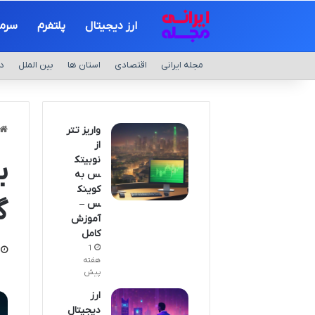
ارز دیجیتال
پلتفرم
سرما
مجله ایرانی
اقتصادی
استان ها
بین الملل
د
واریز تتر
از
نوبیتک
ب
س به
کوینک
گ
س –
آموزش
کامل
1
هفته
پیش
ارز
دیجیتال