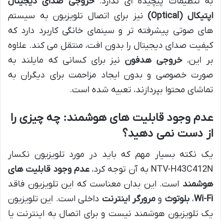
به تنظیمات پیچیده ای ندارد.
خروجی صدای دیجیتال
اپتیکال (Optical)
نیز برای اتصال تلویزیون به سیستم
های صوتی پیشرفته تر و سینمای خانگی کاربرد دارد که
کیفیت صدای دیجیتال را بدون افت، منتقل می کند. علاوه
بر این،
خروجی هدفون
نیز برای کسانی که مایلند به
صورت خصوصی و بدون ایجاد مزاحمت برای دیگران به
تماشای محتوا بپردازند، تعبیه شده است.
عدم وجود قابلیت های هوشمند: چه چیزی را
از دست نمی دهید؟
یک نکته بسیار مهم که باید در مورد تلویزیون نکسار
NTV-H43C412N به آن توجه کرد،
عدم وجود قابلیت های
هوشمند
است. این بدان معناست که این تلویزیون فاقد
Wi-Fi
،
بلوتوث
و
مرورگر اینترنت
داخلی است. این تلویزیون
یک تلویزیون هوشمند نیست و برای اتصال به اینترنت یا