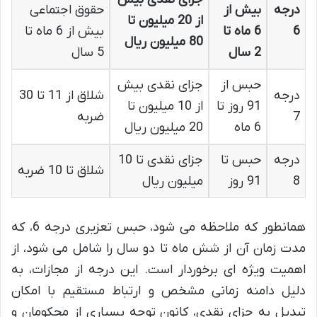
درجه
بیش از
حقوق اجتماعی
از 20 میلیون تا
6
6 ماه تا
بیش از 6 ماه تا
80 میلیون ریال
2 سال
5 سال
حبس از
جزای نقدی بیش
درجه
شلاق از 11 تا 30
91 روز تا
از 10 میلیون تا
7
ضربه
6 ماه
20 میلیون ریال
درجه
حبس تا
جزای نقدی تا 10
شلاق تا 10 ضربه
8
91 روز
میلیون ریال
همانطور که ملاحظه می شود، حبس تعزیری درجه 6، که
مدت زمان آن از شش ماه تا دو سال را شامل می شود، از
اهمیت ویژه ای برخوردار است. این درجه از مجازات، به
دلیل دامنه زمانی مشخص و ارتباط مستقیم با امکان
تبدیل به جزای نقدی، کانون توجه بسیاری از محکومان و