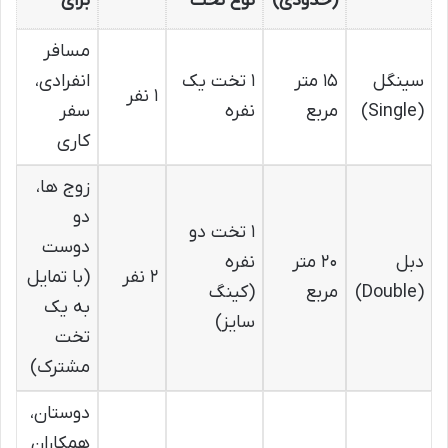
(حدودی)
نوع تخت
برای
مسافر
سینگل
۱۵ متر
۱ تخت یک
انفرادی،
۱ نفر
(Single)
مربع
نفره
سفر
کاری
زوج ها،
دو
۱ تخت دو
دوست
دبل
۲۰ متر
نفره
۲ نفر
(با تمایل
(Double)
مربع
(کینگ
به یک
سایز)
تخت
مشترک)
دوستان،
همکاران