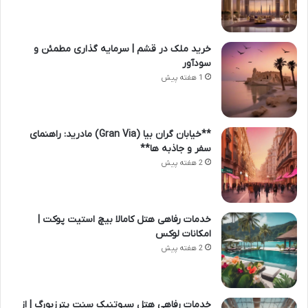
خرید ملک در قشم | سرمایه گذاری مطمئن و
سودآور
1 هفته پیش
**خیابان گران بیا (Gran Via) مادرید: راهنمای
سفر و جاذبه ها**
2 هفته پیش
خدمات رفاهی هتل کامالا بیچ استیت پوکت |
امکانات لوکس
2 هفته پیش
خدمات رفاهی هتل سپوتنیک سنت پترزبورگ | از