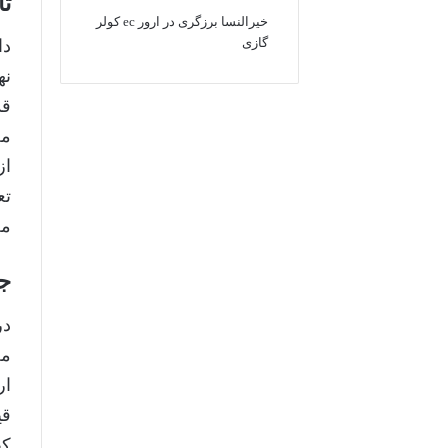
تا
خیرالنسا برزگری
در
ارور ec کولر
گازی
دا
نه
قد
مچ
از
تع
مح
جا
در
مح
ار
قی
کی