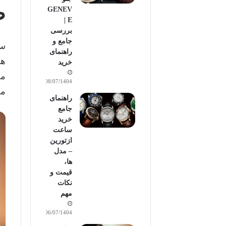
ض
GENEV
E |
بررسی
جامع و
راهنمای
هو
خرید
مج
08/07/1404
مص
راهنمای
جامع
خرید
ساعت
ازتورین
– مدل
ها،
قیمت و
نکات
مهم
06/07/1404