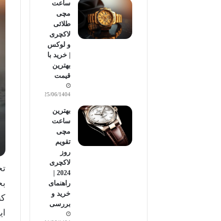
ساعت
مچی
طلائی
لاکچری
و لوکس
| خرید با
بهترین
قیمت
25/06/1404
بهترین
ساعت
مچی
تقویم
روز
لاکچری
تج
2024 |
بخ
راهنمای
خرید و
کن
بررسی
ای