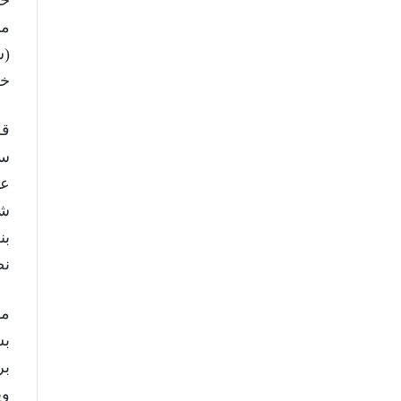
می
(س
خش
قل
سو
عم
شو
بن
نص
بس
بر
وی