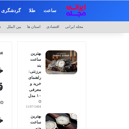
ساعت
طلا
گردشگری
مجله ایرانی
اقتصادی
استان ها
بین الملل
د
بهترین
ساعت
بند
برزنتی:
راهنمای
ق
خرید و
معرفی
۱۰ مدل
11/07/1404
بهترین
ساعت
جنو