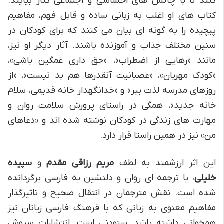
کنند تا با چالش های احساسی و اجتماعی کنار بیایند.
کتاب های او اغلب به زبانی ساده و قابل فهم، مفاهیم
پیچیده را به گونه ای بیان می کنند که برای کودکان در
سنین مختلف جذاب و آموزنده باشند. آثار دیگر او نیز،
مانند «رهایی از اضطراب»، «حق داری غمگین باشی»،
«کودک مهربان»، «عصبانیت آنقدرها هم بد نیست»، «از
روزهای مدرسه لذت ببر» و «خدانگهدار خانه قدیمی، سلام
خانه جدید»، همگی در راستای پرورش سلامت روان و
مهارت های زندگی در کودکان نوشته شده اند و «دعاهای
من» نیز در همین راستا قرار دارد.
این اثر ارزشمند به لطف
مریم رزاقی مقدم
و
سپیده
خلیلی
، با ترجمه ای روان و دلنشین به فارسی برگردانده
شده است. نقش مترجمان در انتقال صحیح و تاثیرگذار
مفاهیم معنوی به زبانی که با فرهنگ فارسی زبانان نیز
همخوانی داشته باشد، ستودنی است. انتشارات سروش