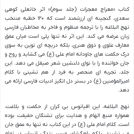
کتاب «معراج معجزات (جلد سوم)» اثر خانعلی کوهی
سعدی، گنجینه ای ارزشمند است که ۱۲۰ خطبه منتخب
نهج البلاغه را با ترجمه منظوم و فاخر به مخاطبان فارسی
زبان عرضه می کند. این اثر نه تنها پلی است میان عمق
معارف علوی و ذوق هنری، بلکه دریچه ای نوین به سوی
درک حکمت های جاودانه امام علی (ع) می گشاید و روح و
جان خواننده را با نوای دلنشین شعر صیقل می دهد. این
جلد، تجربه ای منحصر به فرد از هم نشینی با کلام
امیرالمؤمنین (ع) در بستر دل انگیز ادبیات فارسی ارائه می
دهد.
نهج البلاغه، این اقیانوس بی کران از حکمت و بلاغت،
همواره منبع الهام و هدایت برای تشنگان حقیقت بوده
است. کلام امام علی (ع) در این کتاب، نه تنها به عمق جان
می نشیند، بلکه راهگشای مسیر زندگی انسان در تمام