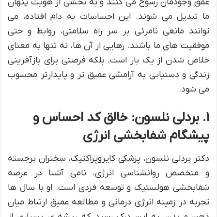
عمق وجودمان رسوخ می کنند و به بخشی از هویت پنهان
ما تبدیل می شوند. این احساسات به دام افتاده، می
توانند مانعی نامرئی بر سر راه سلامتی، روابط و حتی
موفقیت های ما باشند. رهایی از آن ها، نه تنها به معنای
خلاص شدن از یک بار است، بلکه فرصتی برای بازآفرینی
زندگی و دستیابی به آرامشی عمیق تر و پایدارتر محسوب
می شود.
۱. بردلی نلسون: خالق کد احساس و
پیشگام شفابخشی انرژی
دکتر بردلی نلسون، پزشکی کایروپراکتیک، سخنران برجسته
و متخصص روانشناسی انرژی، نامی آشنا در عرصه
شفابخشی هولستیک و توسعه فردی است. او با سال ها
تجربه در زمینه انرژی درمانی و مطالعه عمیق ارتباط میان
ذهن و بدن، به این درک رسید که ریشه ی بسیاری از