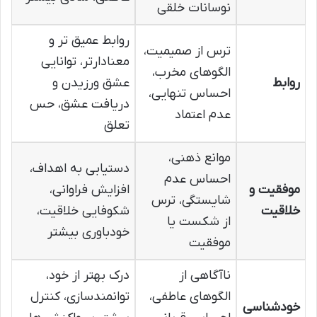
نوسانات خلقی
روابط عمیق تر و
ترس از صمیمیت،
معنادارتر، توانایی
الگوهای مخرب،
روابط
عشق ورزیدن و
احساس تنهایی،
دریافت عشق، حس
عدم اعتماد
تعلق
موانع ذهنی،
دستیابی به اهداف،
احساس عدم
موفقیت و
افزایش فراوانی،
شایستگی، ترس
خلاقیت
شکوفایی خلاقیت،
از شکست یا
خودباوری بیشتر
موفقیت
ناآگاهی از
درک بهتر از خود،
الگوهای عاطفی،
توانمندسازی، کنترل
خودشناسی