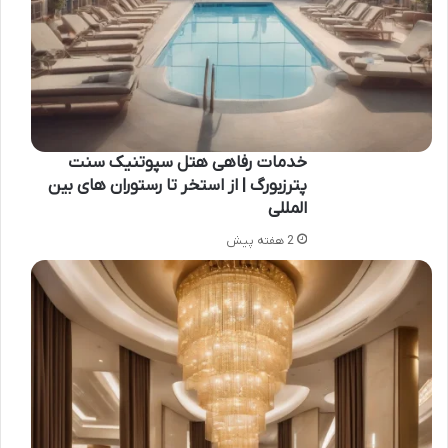
خدمات رفاهی هتل سپوتنیک سنت
پترزبورگ | از استخر تا رستوران های بین
المللی
2 هفته پیش