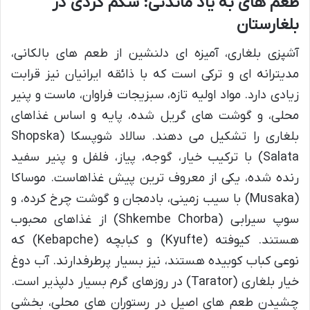
طعم های به یاد ماندنی: شکم گردی در
بلغارستان
آشپزی بلغاری، آمیزه ای دلنشین از طعم های بالکانی،
مدیترانه ای و ترکی است که با ذائقه ایرانیان نیز قرابت
زیادی دارد. مواد اولیه تازه، سبزیجات فراوان، ماست و پنیر
محلی، و گوشت های گریل شده، پایه و اساس غذاهای
بلغاری را تشکیل می دهند. سالاد شوپسکا (Shopska
Salata) با ترکیب خیار، گوجه، پیاز، فلفل و پنیر سفید
رنده شده، یکی از معروف ترین پیش غذاهاست. موساکا
(Musaka) با سیب زمینی، بادمجان و گوشت چرخ کرده، و
سوپ سیرابی (Shkembe Chorba) از غذاهای محبوب
هستند. کیوفته (Kyufte) و کبابچه (Kebapche) که
نوعی کباب کوبیده هستند، نیز بسیار پرطرفدارند. آب دوغ
خیار بلغاری (Tarator) در روزهای گرم بسیار دلپذیر است.
چشیدن طعم های اصیل در رستوران های محلی، بخشی