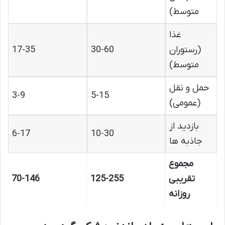
متوسط)
غذا
(رستوران
30-60
17-35
متوسط)
حمل و نقل
3-9
5-15
(عمومی)
بازدید از
6-17
10-30
جاذبه ها
مجموع
تقریبی
125-255
70-146
روزانه