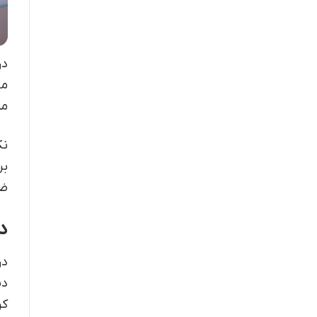
در
مه
من
نک
بر
ضد
د
در
دن
کر