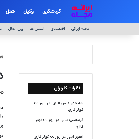
گردشگری
وکیل
هتل
مجله ایرانی
اقتصادی
استان ها
بین الملل
د
د
نظرات کاربران
شادمهر فیض اللهی
در
ارور ec
در
کولر گازی
با
گرشاسپ نباتی
در
ارور ec کولر
می
گازی
به
اهورا آبیار
در
ارور ec کولر گازی