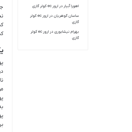
اهورا آبیار
در
ارور ec کولر گازی
جن
ند
ساسان گوهریان
در
ارور ec کولر
گازی
کن
بهرام نیشابوری
در
ارور ec کولر
کن
گازی
ی
پو
دو
نا
مو
پو
به
پو
بر