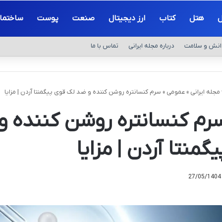
ل
هتل
کتاب
ارز دیجیتال
صنعت
پوست
ساختما
انش و سلامت
درباره مجله ایرانی
تماس با ما
مجله ایرانی
»
عمومی
»
سرم کنسانتره روشن کننده و ضد لک قوی پیگمنتا آردن | مزایا
رم کنسانتره روشن کننده و
یگمنتا آردن | مزایا
27/05/1404