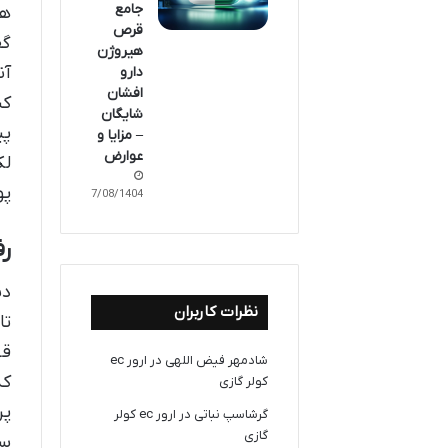
جامع
هس
قرص
گف
هیروژن
آن
دارو
افشان
کن
شایگان
پی
– مزایا و
عوارض
لک
پو
17/08/1404
رف
دن
نظرات کاربران
تا
قه
شادمهر فیض اللهی
در
ارور ec
که
کولر گازی
پر
گرشاسپ نباتی
در
ارور ec کولر
گازی
سن