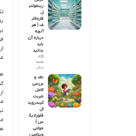
رینفولتی
لک
ل
فارمالای
به
ف | هر
بر
آنچه
درباره آن
قو
باید
از
بدانید
مر
4
هفته
پیش
هر
نقد و
کر
بررسی
کامل
از
شربت
ما
کیندرویت
ال
تی
فلورادیک
مس
س |
هم
مولتی
ویتامین