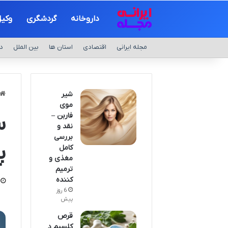
داروخانه
گردشگری
وکی
مجله ایرانی
اقتصادی
استان ها
بین الملل
د
شیر
موی
فاربن –
س
نقد و
بررسی
پ
کامل
مغذی و
ترمیم
کننده
6 روز
پیش
قرص
کلسیم د