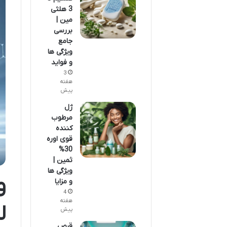
3 هلثی
مین |
بررسی
جامع
ویژگی ها
و فواید
3
هفته
پیش
ژل
مرطوب
کننده
قوی اوره
30%
ثمین |
ویژگی ها
و
و مزایا
4
هفته
ل
پیش
قرص