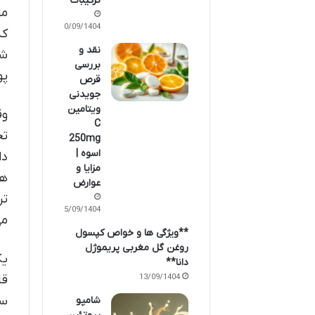
ترکیبات
مت
20/09/1404
که
نقد و
شد
بررسی
پو
قرص
جویدنی
ویتامین
وق
C
تح
250mg
اسوه |
دا
مزایا و
هد
عوارض
تر
15/09/1404
می
**ویژگی ها و خواص کپسول
روغن گل مغربی پریموژل
یک
دانا**
13/09/1404
قا
سو
شامپو