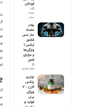
یک
کودکان
4
هفته
دا
پیش
که
پودر
در
عضله
ساز مس
مو
فکتور
ما
اپکس |
عو
ویژگی‌ها
و مزایای
شو
کامل
اط
23/09/1404
چ
نوتری
پلکس
کارن – ۷
ان
ویژگی
سر
برتر،
فواید و
مط