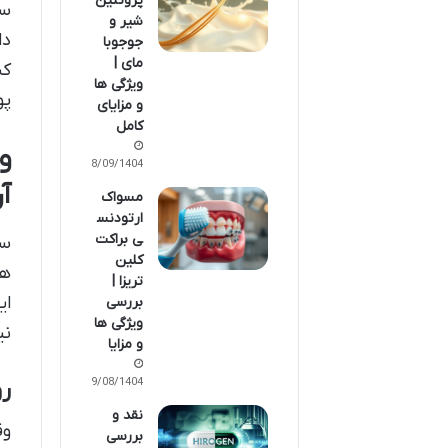
پروتئین
سم
شیر و
دا
جوجوبا
مای |
کن
ویژگی ها
پو
و مزایای
کامل
و
08/09/1404
آ
مسواک
ارتودنس
ی براکت
سر
کلین
ها
تریزا |
ای
بررسی
ویژگی ها
نی
و مزایا
رو
29/08/1404
نقد و
وق
بررسی