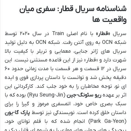
شناسنامه سریال قطار: سفری میان
واقعیت ها
سریال
«قطار»
با نام اصلی Train در سال ۲۰۲۰ توسط
شبکه OCN به روی آنتن رفت. شبکه OCN به دلیل تولید
سریال های ژانر جنایی، معمایی و تریلر با کیفیت بالا
شهرت دارد و «قطار» نیز از این قاعده مستثنی نیست. این
سریال در ۱۲ قسمت و هر قسمت با مدت زمانی حدود ۶۰
دقیقه پخش شد و توانست با داستان پردازی قوی و ایده
ای نو، توجه مخاطبان را به خود جلب کند. کارگردانی این
اثر بر عهده
ریو سئونگ-جین
(Ryu Seung-Jin) بوده که با
سبک بصری خاص خود، اتمسفری مرموز و گیرا را برای
داستان خلق کرده است. نویسندگی نیز توسط
پارک گا-یون
(Park Ga-Yeon) انجام شده که با قلم توانای خود،
پیچیدگی های جهان های موازی را به شیوه ای قابل درک و