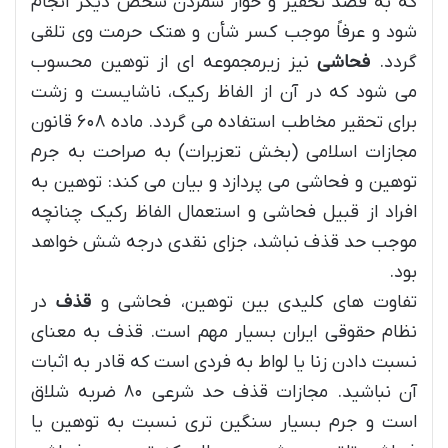
که به قصد تحقیر و خوار شمردن شخص دیگر انجام
شود و عرفاً موجب کسر شأن و هتک حرمت وی تلقی
گردد.
فحاشی
نیز زیرمجموعه ای از توهین محسوب
می شود که در آن از الفاظ رکیک، ناشایست و زشت
برای تحقیر مخاطب استفاده می گردد. ماده ۶۰۸ قانون
مجازات اسلامی (بخش تعزیرات) به صراحت به جرم
توهین و فحاشی می پردازد و بیان می کند: توهین به
افراد از قبیل فحاشی و استعمال الفاظ رکیک چنانچه
موجب حد قذف نباشد، جزای نقدی درجه شش خواهد
بود.
تفاوت های کلیدی بین توهین، فحاشی و
قذف
در
نظام حقوقی ایران بسیار مهم است. قذف به معنای
نسبت دادن زنا یا لواط به فردی است که قادر به اثبات
آن نباشید. مجازات قذف حد شرعی ۸۰ ضربه شلاق
است و جرم بسیار سنگین تری نسبت به توهین یا