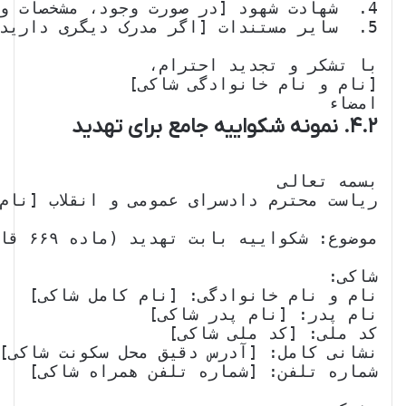
امضاء

۴.۲. نمونه شکواییه جامع برای تهدید