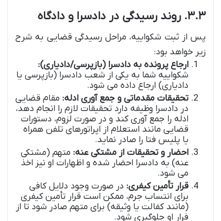
۳.۳. روند رسیدگی در دادسرا و دادگاه
پس از ثبت شکواییه، مراحل رسیدگی قضایی به شرح
زیر خواهد بود:
ارجاع پرونده به دادسرا (بازپرسی/دادیاری):
شکواییه شما به یکی از شعب دادسرا (بازپرسی یا
دادیاری) ارجاع داده می شود.
تحقیقات مقدماتی و جمع آوری ادله:
مقام قضایی
در دادسرا وظیفه دارد تحقیقات لازم را انجام دهد،
ادله را جمع آوری کند و در صورت لزوم، دستورات
قضایی مانند استعلام از اپراتورهای تلفن همراه
یا پلیس فتا را صادر نماید.
احضار و تحقیقات از مشتکی عنه:
متهم (مشتکی
عنه) به دادسرا احضار شده و اظهارات او نیز اخذ
می شود.
قرار تأمین کیفری:
در صورت وجود دلایل کافی
برای انتساب جرم، ممکن است قرار تأمین کیفری
(مانند کفالت یا وثیقه) برای متهم صادر شود تا از
فرار او جلوگیری شود.