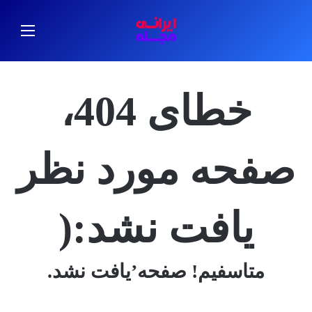
منو
خطای 404،
صفحه مورد نظر
یافت نشد:(
متاسفیم! صفحه’یافت نشد.