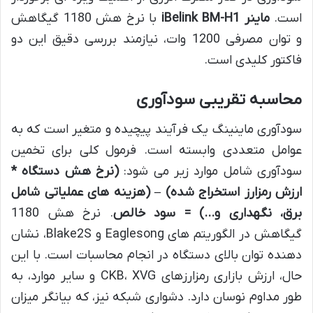
است.
ماینر iBelink BM-H1
با نرخ هش 1180 گیگاهش
و توان مصرفی 1200 وات، نیازمند بررسی دقیق این دو
فاکتور کلیدی است.
محاسبه تقریبی سودآوری
سودآوری ماینینگ یک فرآیند پیچیده و متغیر است که به
عوامل متعددی وابسته است. فرمول کلی برای تخمین
سودآوری شامل موارد زیر می شود:
(نرخ هش دستگاه *
ارزش رمزارز استخراج شده) – (هزینه های عملیاتی شامل
برق، نگهداری و…) = سود خالص
. نرخ هش 1180
گیگاهش در الگوریتم های Eaglesong و Blake2S، نشان
دهنده توان بالای دستگاه در انجام محاسبات است. با این
حال، ارزش بازاری رمزارزهای CKB، XVG و سایر موارد، به
طور مداوم نوسان دارد. دشواری شبکه نیز، که بیانگر میزان