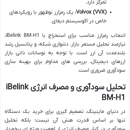
تمرکز دارد.
Volvox (VVX):
یک رمزارز نوظهور با رویکردهای
خاص در اکوسیستم دیفای.
انتخاب رمزارز مناسب برای استخراج با iBelink BM-H1،
نیازمند تحلیل مستمر بازار، دشواری شبکه، و پتانسیل رشد
بلندمدت آن ارز است. با توجه به نوسانات ذاتی بازار
ارزهای دیجیتال، بررسی های مداوم برای بهینه سازی
سودآوری ضروری است.
تحلیل سودآوری و مصرف انرژی iBelink
BM-H1
در دنیای ماینینگ، تصمیم گیری برای خرید یک دستگاه
تنها بر اساس قدرت هش آن نیست؛ بلکه تحلیل
سودآوری در کنار مصرف انرژی از اهمیت ویژه ای برخوردار