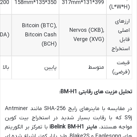
200*264*290mm
350*135*158mm
399*131*317mm
(L*W*H)
ارزهای
Bitcoin (BTC),
اصلی
Nervos (CKB),
KDA)
Bitcoin Cash
قابل
Verge (XVG)
(BCH)
استخراج
قیمت
متوسط
پایین
بالا
(فرضی)
تحلیل مزیت های رقابتی BM-H1:
در مقایسه با ماینرهای رایج SHA-256 مانند Antminer
S9j که با رقابت بسیار شدید در استخراج بیت کوین
مواجه هستند،
ماینر iBelink BM-H1
با تمرکز بر الگوریتم
های Eaglesong و Blake2S، وارد بازار کمتر اشباع شده ای