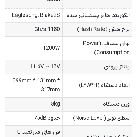
الگوریتم های پشتیبانی شده
Eaglesong, Blake2S
نرخ هش (Hash Rate)
1180 Gh/s
توان مصرفی (Power
1200W
Consumption)
ولتاژ ورودی
11.6V ~ 13V
399mm * 131mm *
ابعاد دستگاه (L*W*H)
317mm
وزن دستگاه
8kg
سطح نویز (Noise Level)
حدود 75dB
فن های قدرتمند با
نوع فن خنک کننده