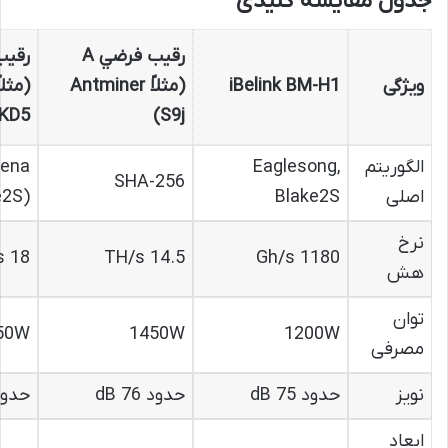
جدول مقایسه کلیدی
رقيب فرضي A
ویژگی
iBelink BM-H1
(مثلاً Antminer
KD5)
S9j)
الگوریتم
Eaglesong,
ena
SHA-256
اصلی
Blake2S
e2S)
نرخ
18 TH/s
14.5 TH/s
1180 Gh/s
هش
توان
50W
1450W
1200W
مصرفی
نویز
حدود 75 dB
حدود 76 dB
حدود 80
ابعاد