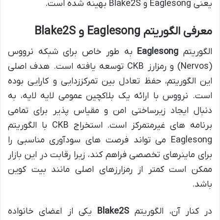
یعنی Eaglesong و Blake2S بهینه شده است.
معرفی الگوریتم Eaglesong و Blake2S
الگوریتم
Eaglesong
به طور خاص برای شبکه نرووس
(Nervos) و رمزارز CKB توسعه یافته است. هدف اصلی
این الگوریتم، حفظ تعادل بین تمرکززدایی و کارایی بوده
است. نرووس با ارائه یک بلاکچین عمومی لایه لایه، به
دنبال ایجاد زیرساختی امن و مقیاس پذیر برای تمامی
برنامه های غیرمتمرکز است. استخراج CKB با الگوریتم
Eaglesong می تواند فرصت های سودآوری مناسبی را
برای ماینرهای تخصصی فراهم کند، زیرا رقابت در این بازار
ممکن است کمتر از رمزارزهای اصلی مانند بیت کوین
باشد.
در کنار آن، الگوریتم
Blake2S
یکی از اعضای خانواده