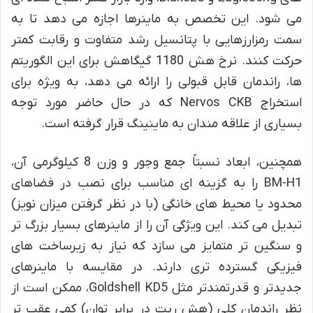
می شود. این تخصص به ماینرها اجازه می دهد تا به
سمت رمزارزهایی با پتانسیل رشد متفاوت و رقابت کمتر
حرکت کنند. نرخ هش 1180 گیگاهش برای این الگوریتم
ها، راندمان قابل قبولی را ارائه می دهد، به ویژه برای
استخراج Nervos CKB که در حال حاضر مورد توجه
بسیاری از علاقه مندان به ماینینگ قرار گرفته است.
همچنین، ابعاد نسبتاً جمع وجور و وزن 8 کیلوگرمی آن،
BM-H1 را به گزینه ای مناسب برای نصب در فضاهای
محدود یا محیط های خانگی (با در نظر گرفتن میزان نویز)
تبدیل می کند. این ویژگی آن را از ماینرهای بسیار بزرگ تر
و سنگین تر متمایز می سازد که نیاز به زیرساخت های
فیزیکی گسترده تری دارند. در مقایسه با ماینرهای
جدیدتر و قدرتمندتر مثل Goldshell KD5، ممکن است از
نظر راندمان کلی (هش ریت در برابر توان) کمی عقب تر