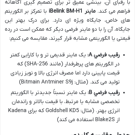
با رقبای آن، بینشی عمیق تر برای تصمیم گیری آگاهانه
فراهم می کند.
ماینر iBelink BM-H1
با تمرکز بر الگوریتم
های خاص، جایگاه ویژه ای دارد. برای درک بهتر این
جایگاه، آن را با دو ماینر فرضی دیگر که ممکن است در رده
قیمتی یا الگوریتمی مشابه قرار گیرند، مقایسه می کنیم:
رقيب فرضي A:
یک ماینر قدیمی تر و با کارایی کمتر
در الگوریتم های پرطرفدار (مانند SHA-256) که
قیمت پایینی دارد اما مصرف انرژی بالا و نویز زیادی
تولید می کند. (مثال: Bitmain Antminer S9j)
رقيب فرضي B:
یک ماینر نسبتاً جدیدتر با الگوریتم
تخصصی مشابه یا مرتبط، با قیمت بالاتر و راندمان
انرژی بهتر. (مثال: Goldshell KD5 که برای Kadena
از Blake2S استفاده می کند)