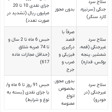
سلاح سرد
جزای نقدی 10 تا 20
جنگی (سرنیزه،
بدون مجوز
میلیون ریال (تشدید در
کارد سنگر)
صورت تعدد)
صرفاً با
سلاح سرد
قصد
حبس 6 ماه تا 2 سال و
غیرجنگی (قمه،
درگیری
تا 74 ضربه شلاق
شمشیر، پنجه
فیزیکی و
(حداقل مجازات ماده
بوکس، قداره)
ضرب و
617)
جرح
بدون مجوز،
سلاح سرد
حبس 91 روز تا 6 ماه و/
بخصوص
غیرجنگی (در
یا جزای نقدی (بسته به
انواع
خودرو)
نوع و شرایط)
ممنوعه