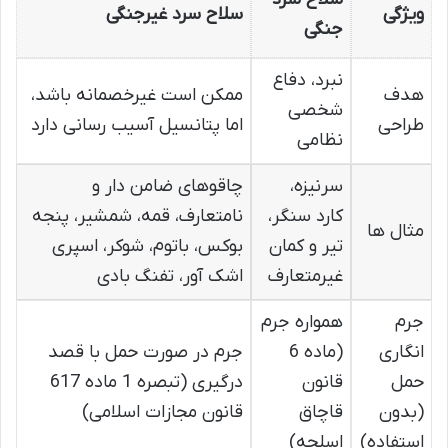
ویژگی
سلاح سرد غیرجنگی
جنگی
نبرد، دفاع
هدف
ممکن است غیرخصمانه باشد،
شخصی
طراحی
اما پتانسیل آسیب رسانی دارد
نظامی
سرنیزه،
چاقوهای ضامن دار و
کارد سنگر،
نامتعارف، قمه، شمشیر، پنجه
مثال ها
تیر و کمان
بوکس، باتوم، شوکر، اسپری
غیرمتعارف
اشک آور، تفنگ بادی
جرم
همواره جرم
انگاری
(ماده 6
جرم در صورت حمل با قصد
حمل
قانون
درگیری (تبصره 1 ماده 617
(بدون
قاچاق
قانون مجازات اسلامی)
استفاده)
اسلحه)