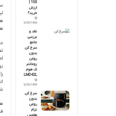
150 |
ارزش
لی
خرید؟
هو
25/05/1404
ها
نقد و
بررسی
جامع
در
سرخ کن
تج
بدون
اص
روغن
رومانتی
ک هوم
را
LMD42L
ان
25/05/1404
شو
سرخ کن
بدون
روغن
ترام
فن
هاوس