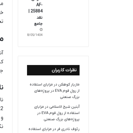
مس
AF-
25884 |
خر
نقد
تج
جامع
18/05/1404
مش
آش
نظرات کاربران
جا
مازیار کوهکن
در
مزایای استفاده
نا
از رول فوم EVA در پروژه‌های
بزرگ صنعتی
آبتین شیخ الاسلامی
در
مزایای
استفاده از رول فوم EVA در
پروژه‌های بزرگ صنعتی
نگ
رئوف نادری فر
در
مزایای استفاده