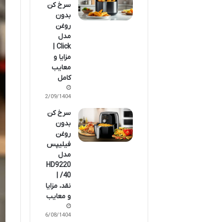
سرخ کن
بدون
روغن
مدل
Click |
مزایا و
معایب
کامل
22/09/1404
سرخ کن
بدون
روغن
فیلیپس
مدل
HD9220
/40 |
نقد، مزایا
و معایب
16/08/1404