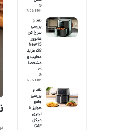
27/05/1404
نقد و
بررسی
سرخ کن
هانوور
New15
28: مزایا،
معایب و
مشخصا
ت
27/05/1404
نقد و
بررسی
جامع
ن
هواپز 5
لیتری
میگل
GAF
بر