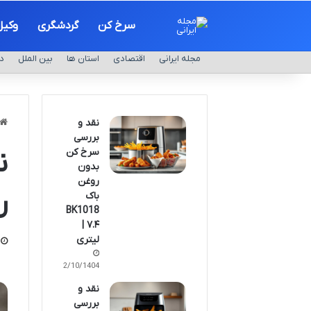
سرخ کن
گردشگری
وکیل
مجله ایرانی
اقتصادی
استان ها
بین الملل
د
نقد و
بررسی
سرخ کن
بدون
روغن
ر
باک
BK1018
| ۷.۴
لیتری
02/10/1404
نقد و
بررسی