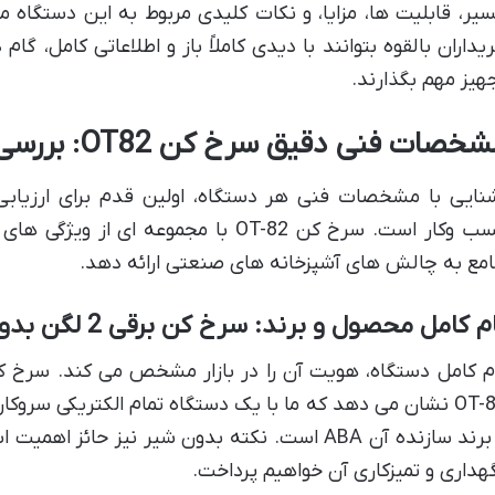
یر، قابلیت ها، مزایا، و نکات کلیدی مربوط به این دستگاه م
یداران بالقوه بتوانند با دیدی کاملاً باز و اطلاعاتی کامل، گ
هیز مهم بگذارند.
خصات فنی دقیق سرخ کن OT82: بررسی عمیق ساختار و اجزا
نایی با مشخصات فنی هر دستگاه، اولین قدم برای ارزیابی 
کسب وکار است. سرخ کن OT-82 با مجموعه 
مع به چالش های آشپزخانه های صنعتی ارائه دهد.
م کامل محصول و برند: سرخ کن برقی 2 لگن بدون شیر ABA مدل OT-82
OT-82 نشان می دهد که ما با یک دستگاه تمام الکتریکی سروکار
و برند سازنده آن ABA است. نکته بدون شیر نیز ح
هداری و تمیزکاری آن خواهیم پرداخت.