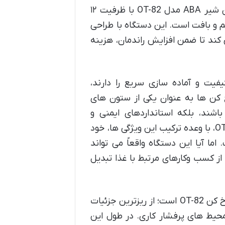
سرخ کن مناسب اهمیت حیاتی دارد. سرخ کن برقی ۲ لگن بدون شیر ABA مدل OT-82 با ظرفیت ۱۲
عم و بافت است. این دستگاه با طراحی
کند تا ضمن افزایش راندمان، هزینه
یفیت و آماده سازی سریع را دارند،
کن ها به عنوان یکی از ستون های
باشند، بلکه استانداردهای ایمنی و
بهداشتی را نیز رعایت کنند. سرخ کن برقی ۲ لگن ABA مدل OT-82، با وعده ترکیب این ویژگی ها، خود
اما آیا این دستگاه واقعاً می تواند
 از کسب وکارهای مرتبط با غذا تبدیل
هدف از این نقد و بررسی جامع، کندوکاو در تمامی جنبه های سرخ کن OT-82 است؛ از ریزترین جزئیات
 محیط های پرفشار کاری. در طول این