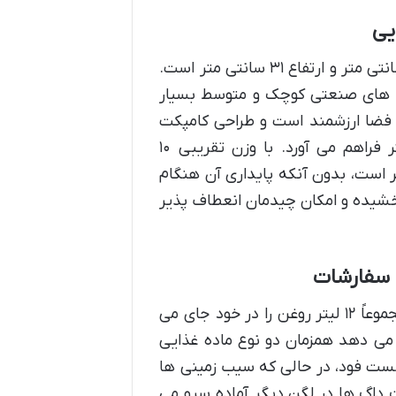
یی
ابعاد سرخ کن OT-82 به ترتیب طول ۵۸ سانتی متر، عرض ۴۶ سانتی متر و ارتفاع ۳۱ سانتی متر است.
انه های صنعتی کوچک و متوسط بسیار
 فضا ارزشمند است و طراحی کامپکت
این سرخ کن، امکان قرارگیری آسان آن را روی میز کار یا کانتر فراهم می آورد. با وزن تقریبی ۱۰
تر است، بدون آنکه پایداری آن هنگام
بخشیده و امکان چیدمان انعطاف پذیر
ی سفارشات
این سرخ کن با دو لگن مجزا، هر کدام با ظرفیت ۶ لیتر روغن، مجموعاً ۱۲ لیتر روغن را در خود جای می
می دهد همزمان دو نوع ماده غذایی
فست فود، در حالی که سیب زمینی ها
 داگ ها در لگن دیگر آماده سرو می