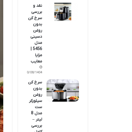
نقد و
بررسی
سرخ کن
بدون
روغن
دسینی
مدل
5456 |
مزایا
معایب
10/08/1404
سرخ کن
بدون
روغن
سیلورکر
ست
مدل 8
لیتر –
بررسی
کامل