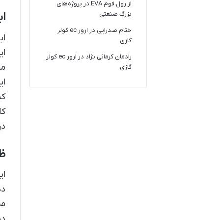
از رول فوم EVA در پروژه‌های
بزرگ صنعتی
اب
ختام صدرایی
در
ارور ec کولر
گازی
ای
رادمان کرمانی نژاد
در
ارور ec کولر
من
گازی
کی
کا
در
ظر
ده
مخ
در