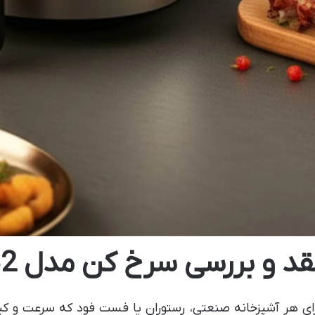
قد و بررسی سرخ کن مدل OT82
ای هر آشپزخانه صنعتی، رستوران یا فست فود که سرعت و کی