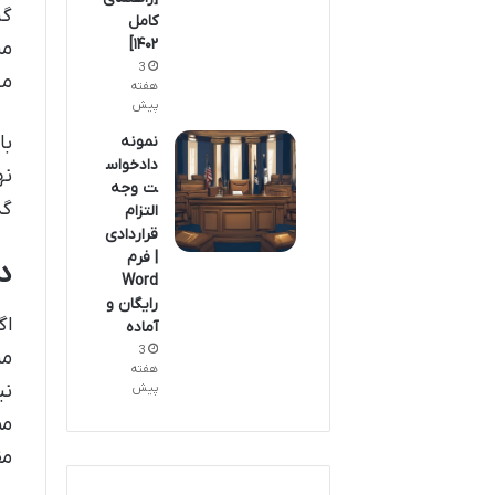
گر
کامل
۱۴۰۲]
من
3
مش
هفته
پیش
با
نمونه
دادخواس
نه
ت وجه
گذ
التزام
قراردادی
| فرم
د
Word
رایگان و
اگ
آماده
3
مر
هفته
نی
پیش
مم
مق