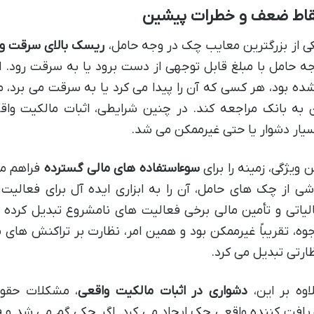
قاط ضعف و خطرات پیشین
ی از بزرگترین معایب چک در وجه حامل،
ریسک بالای سرقت و
ه حامل با مبلغ قابل توجهی از دست برود یا به سرقت رود. ا
ده بود، هر کسی که آن را پیدا می کرد یا به سرقت می برد، 
 به بانک مراجعه کند. در چنین شرایطی، اثبات مالکیت واق
یار دشوار یا حتی غیرممکن می شد.
ن ویژگی، زمینه را برای
سوءاستفاده های مالی گسترده
فراهم می
شی از چک های حامل، آن را به ابزاری ایده آل برای فعالیت 
لیاتی و تأمین مالی برخی فعالیت های نامشروع تبدیل کرده ب
وه، تقریباً غیرممکن بود و همین امر، نظارت بر تراکنش های م
ارتی تبدیل می کرد.
اوه بر این،
دشواری در اثبات مالکیت واقعی
، مشکلات حقوق
یافت کننده واقعی چک ایجاد می کرد. اگر چکی گم می شد و فردی