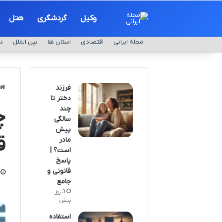
وکیل
گردشگری
هتل
مجله ایرانی
اقتصادی
استان ها
بین الملل
د
فرزند
دختر تا
چند
چ
سالگی
پیش
ق
مادر
است؟ |
پاسخ
قانونی و
جامع
3 روز
پیش
استفاده