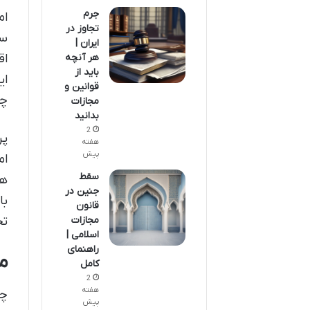
جرم
ام
تجاوز در
سو
ایران |
هر آنچه
اق
باید از
ای
قوانین و
چک
مجازات
بدانید
2
پر
هفته
پیش
ام
سقط
ها
جنین در
با
قانون
مجازات
تح
اسلامی |
راهنمای
م
کامل
2
هفته
چک
پیش