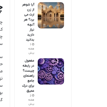
چ
آیا شوهر
از زن
ارث می
برد؟ هر
چک
آنچه
که
نیاز
دارید
چک
بدانید
سا
1
هفته
پیش
سف
مفعول
حق
در رابطه
چیست؟
ما
راهنمای
نز
جامع
سا
برای درک
عمیق
بو
2
گی
هفته
پیش