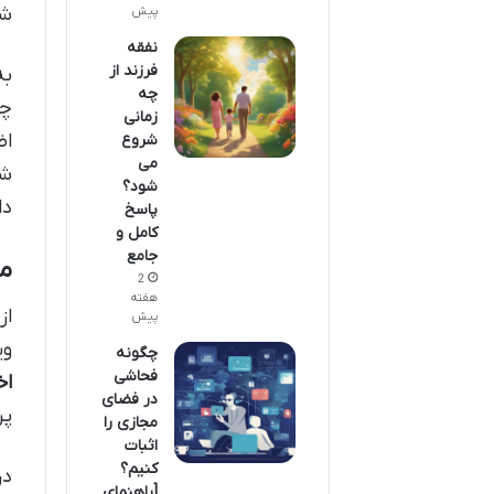
شد
پیش
نفقه
فرزند از
به
چه
چک
زمانی
اض
شروع
می
شخ
شود؟
دا
پاسخ
کامل و
جامع
م
2
هفته
از
پیش
وی
چگونه
فحاشی
اخ
در فضای
پر
مجازی را
اثبات
کنیم؟
در
[راهنمای