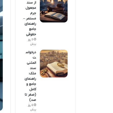
از سند
مجعول
جرم
مستمر –
راهنمای
جامع
حقوقی
5 روز
پیش
درخواس
ت
المثنی
سند
ملک:
راهنمای
جامع و
کامل
(صفر تا
صد)
6 روز
پیش