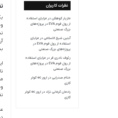
ن
نظرات کاربران
یک
مازیار کوهکن
در
مزایای استفاده
از رول فوم EVA در پروژه‌های
وج
بزرگ صنعتی
نش
آبتین شیخ الاسلامی
در
مزایای
آن
استفاده از رول فوم EVA در
بس
پروژه‌های بزرگ صنعتی
رئوف نادری فر
در
مزایای استفاده
ای
از رول فوم EVA در پروژه‌های
بزرگ صنعتی
نا
ختام صدرایی
در
ارور ec کولر
ما
گازی
وج
رادمان کرمانی نژاد
در
ارور ec کولر
نظ
گازی
عل
در