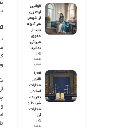
تغ
قوانین
سن
ارث زن
از شوهر:
هر آنچه
ت
باید از
حقوق
در
میراثی
مب
بدانید
2
گی
هفته
وی
پیش
افترا
قانون
یک
مجازات
آن
اسلامی:
چک
تعریف،
شرایط و
و 
مجازات
اص
آن
2
ظه
هفته