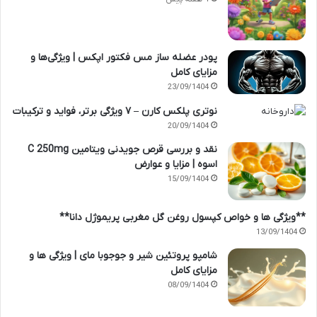
پودر عضله ساز مس فکتور اپکس | ویژگی‌ها و
مزایای کامل
23/09/1404
نوتری پلکس کارن – ۷ ویژگی برتر، فواید و ترکیبات
20/09/1404
نقد و بررسی قرص جویدنی ویتامین C 250mg
اسوه | مزایا و عوارض
15/09/1404
**ویژگی ها و خواص کپسول روغن گل مغربی پریموژل دانا**
13/09/1404
شامپو پروتئین شیر و جوجوبا مای | ویژگی ها و
مزایای کامل
08/09/1404