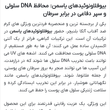
بیوفلاونوئیدهای یاسمن: محافظ DNA سلولی
و سپر دفاعی در برابر سرطان
یکی از برجسته ترین و منحصربه فردترین ویژگی های کرم
ضد آفتاب آلگا بلنیچر، حضور
بیوفلاونوئیدهای یاسمن
در
ترکیبات آن است. این ترکیبات گیاهی، فراتر از یک آنتی
اکسیدان ساده عمل می کنند؛ آن ها به طور مستقیم، از
DNA سلولی پوست محافظت می کنند. اشعه های UV می
توانند باعث تخریب DNA سلول ها شوند که در درازمدت،
این آسیب ها می توانند منجر به بروز سرطان های پوستی،
از جمله ملانوما، شوند. بیوفلاونوئیدهای یاسمن، مانند
نگهبانانی هوشیار، در برابر این تخریب ایستادگی کرده و
سلامت ژنتیکی سلول های پوست را حفظ می کنند.
این ویژگی، یک مزیت رقابتی قدرتمند برای این محصول