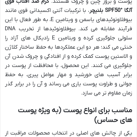
پوست و بروز چین و چروک هستند.
کرم ضد آفتاب قوی
آلگا ⁺SPF50 بلنیچر
، با ترکیبات آنتی اکسیدانی قوی مانند
بیوفلاونوئیدهای یاسمن و ویتامین E، به طور فعال با این
فرآیند مقابله می کند. بیوفلاونوئیدها از تخریب DNA
سلولی جلوگیری کرده و ویتامین E رادیکال های آزاد را
خنثی می کند؛ هر دو این عملکردها به حفظ ساختار کلاژن
و الاستین پوست کمک کرده و از افتادگی و چروک شدن آن
جلوگیری می کنند. این محصول، با محافظت از پوست در
برابر آسیب های خورشید و مهار عوامل پیری، به حفظ
جوانی و طراوت پوست یاری می رساند و آن را در برابر گذر
زمان مقاوم تر می سازد.
مناسب برای انواع پوست (به ویژه پوست
های حساس)
یکی از چالش های اصلی در انتخاب محصولات مراقبت از