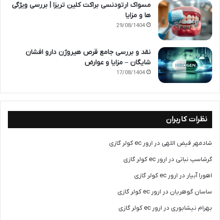
مسواک ارتودنسی براکت کلین تریزا | بررسی ویژگی
ها و مزایا
29/08/1404
نقد و بررسی جامع قرص هیروژن دارو افشان
شایگان – مزایا و عوارض
17/08/1404
نظرات کاربران
شادمهر فیض اللهی
در
ارور ec کولر گازی
گرشاسپ نباتی
در
ارور ec کولر گازی
اهورا آبیار
در
ارور ec کولر گازی
ساسان گوهریان
در
ارور ec کولر گازی
بهرام نیشابوری
در
ارور ec کولر گازی