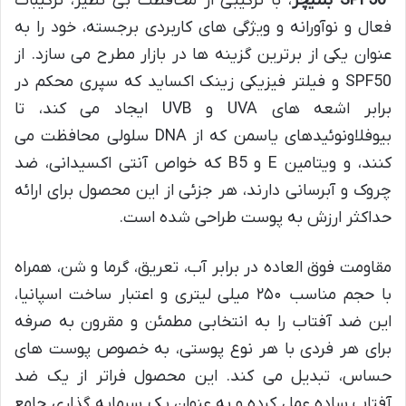
⁺SPF50 بلنیچر
، با ترکیبی از محافظت بی نظیر، ترکیبات
فعال و نوآورانه و ویژگی های کاربردی برجسته، خود را به
عنوان یکی از برترین گزینه ها در بازار مطرح می سازد. از
SPF50 و فیلتر فیزیکی زینک اکساید که سپری محکم در
برابر اشعه های UVA و UVB ایجاد می کند، تا
بیوفلاونوئیدهای یاسمن که از DNA سلولی محافظت می
کنند، و ویتامین E و B5 که خواص آنتی اکسیدانی، ضد
چروک و آبرسانی دارند، هر جزئی از این محصول برای ارائه
حداکثر ارزش به پوست طراحی شده است.
مقاومت فوق العاده در برابر آب، تعریق، گرما و شن، همراه
با حجم مناسب ۲۵۰ میلی لیتری و اعتبار ساخت اسپانیا،
این ضد آفتاب را به انتخابی مطمئن و مقرون به صرفه
برای هر فردی با هر نوع پوستی، به خصوص پوست های
حساس، تبدیل می کند. این محصول فراتر از یک ضد
آفتاب ساده عمل کرده و به عنوان یک سرمایه گذاری جامع