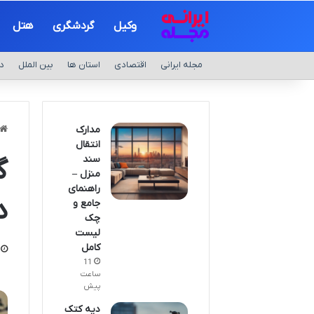
وکیل
گردشگری
هتل
مجله ایرانی
اقتصادی
استان ها
بین الملل
د
مدارک
انتقال
سند
گ
منزل –
راهنمای
د
جامع و
چک
لیست
کامل
11
ساعت
پیش
دیه کتک