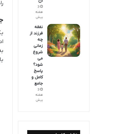
آن
را
3
هفته
پیش
ج
نفقه
یک
فرزند از
چه
اد
زمانی
به
شروع
می
یا
شود؟
پاسخ
کامل و
جامع
3
هفته
پیش