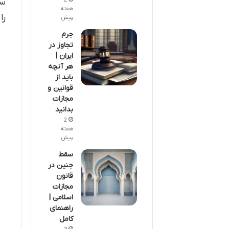
سن
2
هفته
را
پیش
جرم
تجاوز در
ایران |
هر آنچه
باید از
قوانین و
مجازات
بدانید
2
هفته
پیش
سقط
جنین در
قانون
مجازات
اسلامی |
راهنمای
کامل