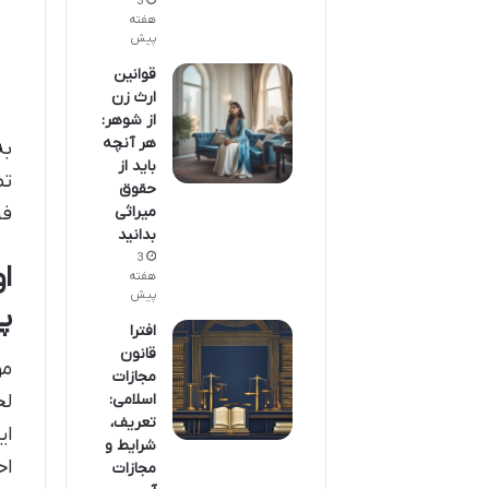
3
هفته
پیش
قوانین
ارث زن
از شوهر:
هر آنچه
به
باید از
تض
حقوق
فر
میراثی
بدانید
3
ا
هفته
پیش
پ
افترا
قانون
مو
مجازات
اسلامی:
لح
تعریف،
ای
شرایط و
اح
مجازات