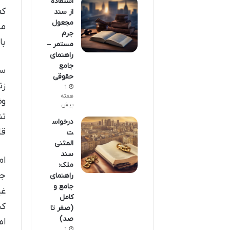
استفاده
کم
از سند
مجعول
مد
جرم
با
مستمر –
راهنمای
جامع
سن
حقوقی
زن
1
هفته
وض
پیش
تن
درخواس
قا
ت
المثنی
سند
ام
ملک:
جا
راهنمای
جامع و
غی
کامل
کن
(صفر تا
صد)
اه
1