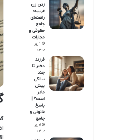
زدن زن
غریبه:
راهنمای
جامع
حقوقی و
مجازات
1 روز
پیش
فرزند
دختر تا
چند
سالگی
پیش
مادر
گ
است؟ |
پاسخ
قانونی و
گم
جامع
6 روز
اض
پیش
اق