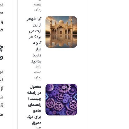
بب
هفته
پیش
حض
آیا شوهر
و 
از زن
ضر
ارث می
برد؟ هر
آنچه
چ
نیاز
دارید
ط
بدانید
2
بر
هفته
پیش
نک
مفعول
از
در رابطه
شو
چیست؟
راهنمای
قا
جامع
هو
برای درک
عمیق