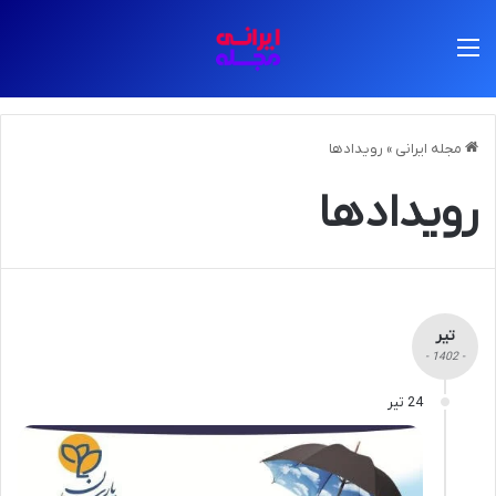
منو
مجله ایرانی
»
رویدادها
رویدادها
تیر
- 1402 -
24 تیر