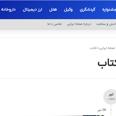
شنواره
گردشگری
وکیل
هتل
ارز دیجیتال
داروخانه
انش و سلامت
درباره مجله ایرانی
تماس با ما
مجله ایرانی
»
کتاب
تاب
تیر
- 1404 -
26 تیر