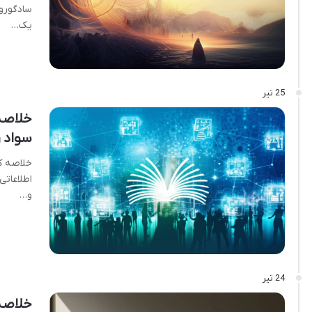
سادگورو 
یک…
25 تیر
خلاصه
سواد ر
خلاصه کت
اطلاعاتی
و…
24 تیر
خلاصه