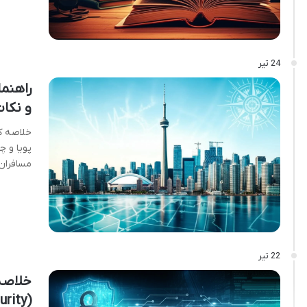
24 تیر
راهنما
و نکا
خلاصه کت
پویا و چ
مسافران
22 تیر
خلاصه 