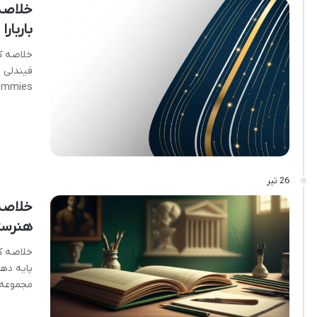
خلاصه 
باربار
خلاصه کت
Dummies)» اثری بی نظ
26 تیر
خلاصه
هنرست
خلاصه ک
پایه ده
مجموعه 