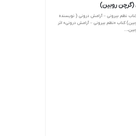
 (گرچن روبین)
تاب نظم بیرونی – آرامش درونی ( نویسنده
ین) کتاب «نظم بیرونی – آرامش درونی» اثر
بین،…