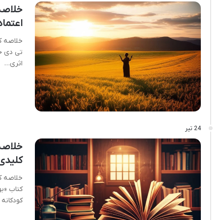
خلاصه
اعتماد
خلاصه کت
تی دی ج
اثری…
24 تیر
خلاصه
کلیدی 
خلاصه کت
کتاب «بو
کودکانه 