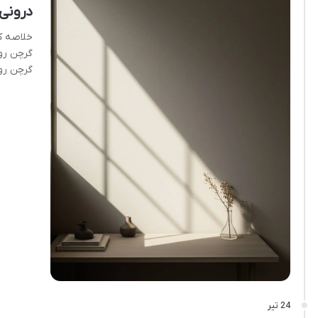
درونی
خلاصه ک
گرچن روب
گرچن رو
24 تیر