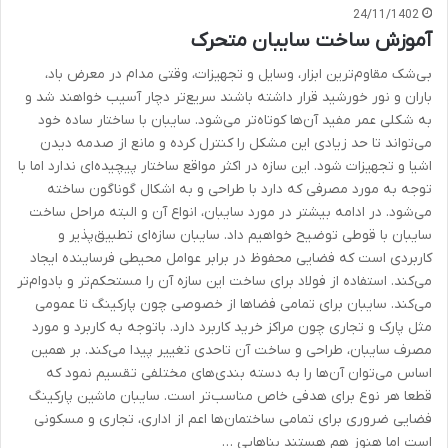
24/11/1402
آموزش ساخت سایبان متحرک
بی‌شک مقاوم‌ترین ابزار، وسایل و تجهیزات، وقتی مدام در معرض باد،
باران و نور خورشید قرار داشته باشند سریع‌تر دچار آسیب خواهند شد و
به شکلی عمر مفید آن‌ها کوتاه‌تر می‌شود. سایبان با ساختار ساده خود
می‌تواند تا حد زیادی این مشکل را کنترل کرده و مانع از صدمه دیدن
اشیا و تجهیزات شود. این سازه در اکثر مواقع ساختار پیچیده‌ای ندارد اما با
توجه به مورد مصرفی که دارد با طراحی و به اشکال گوناگون ساخته
می‌شود. در ادامه بیشتر در مورد سایبان، انواع آن و البته مراحل ساخت
سایبان با قوطی توضیح خواهیم داد. سایبان سازه‌ای تطبیق‌پذیر و
کاربردی است که فضایی محفوظ در برابر عوامل محیطی فرساینده ایجاد
می‌کند. استفاده از فولاد برای ساخت این سازه آن را مستحکم‌تر و بادوام‌تر
می‌کند. سایبان‌ برای تمامی فضاها از خصوصی چون پارکینگ تا عمومی
مثل پارک و تجاری چون مراکز خرید کاربرد دارد. باتوجه به کاربرد و مورد
مصرف سایبان، طراحی و ساخت آن تاحدی تغییر پیدا می‌کند. بر همین
اساس می‌توان آن‌ها را به دسته بندی‌های مختلفی تقسیم نمود که
قطعا هر نوع برای هدفی خاص مناسب‌تر است. سایبان ماشین پارکینگ
فضایی ضروری برای تمامی ساختمان‌ها اعم از اداری، تجاری و مسکونی
است اما هنوز هم هستند بناهایی …