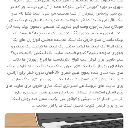
کمی که جلوتر میریم میرسیم به شهر بعدی یعنی شهر سئو داخلی!
شهری در دوره آموزش آنلاین سئو که همه از آن می ترسند چرا که در
این شهر براساس رفتارتان از شما صحبت می شود. اینجا فقط نام های
نیک باقی می مانند! اما اگر بخواهید به صورت غیرطبیعی نام نیک برای
خودتان بسازید(چون وقت اینو نداریم که طبیعی ناممون نیک بشه D;)
اینجا یادتون میدیم. چجوری؟؟ اینجوری: بک لینک چیه؟ فلسفه بک
لینک داستان سئو خارجی بک لینک نماینده مجلس انواع رل های بک
لینک انواع بک لینک ها اعتبار سنجی بک لینک ها کیفیت بک لینک رو
چجوری متوجه بشیم؟ کدوم قسمت سایت بک لینکش باکیفیت تره؟
سئو خارجی برای گوگل مپ انواع انکرتکست ها انواع رپورتاژ ها نکات
حرفه ای رپورتاژ بک لینک های بدون لینک برندینگ با سئو خارجی لینک
های لایه بندی شده بدون هیچ خطری PBNهای بدون خطر برای آژانس
های سئو روش های کاهش هزینه لینک سازی استراتژی لینک سازی
برای سایت های فروشگاهی استراتژی لینک سازی خارجی برای سایت های
بین المللی استفاده از سوشال مدیا برای معتبر شدن خبرسازی برای
افزایش اعتبار کوسایتیشن و کواکورنس ترکیب سمی چند روش لینک
سازی برای گرفتن نتیجه تحلیل لینک ها با ابزار ساخت …