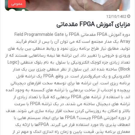
عمومی
12/10/1402
مزایای آموزش FPGA مقدماتی
دوره آموزش FPGA مقدماتی FPGA یا Field Programmable Gate
Array یک مدار مجتمع است که می ­توان آن را پس از اتمام فرآیند
تولید، مطابق نیاز طراح برنامه ­ریزی نمود و روابط منطقی بین پایه ­های
ورودی و خروجی را تغییر داد. این تراشه­ ها نیمه رساناهایی هستند که از
تعداد زیادی جزء کوچک الکترونیکی یا سلول به نام بلوک منطقی (Logic
Block) ساخته شده ­اند. این سلول از نظر منطقی چیزی بین یک مدار
الکترونیکی و یک میکروکنترلر است. در واقع، FPGA یک تراشه قابل
برنامه ریزی است. این تراشه ها برای توسعه سخت افزارهای دیجیتالی
پیچیده و اجتناب از ساخت بردهایی با تراشه­ های گسسته به وجود آمده
­اند. با استفاده از تراشه­ های FPGA بردهایی که قبلاً با تعداد زیادی از
تراشه های دیجیتال ساخته می­ شدند، در یک تراشه FPGA با سرعت
بالاتر و امکان به روزرسانی کردن سخت افزار پیاده سازی می ­شوند. هدف
از دوره آموزشی FPGA چیست؟ FPGA ها برای ایجاد سیستم هایی با
انعطاف پذیری بالا مورد استفاده قرار می ­گیرند. FPGAها با ارائه یک
معماری برنامه پذیر، قیمت پایین و زمان راه­ اندازی اندک و مهم ­تر از