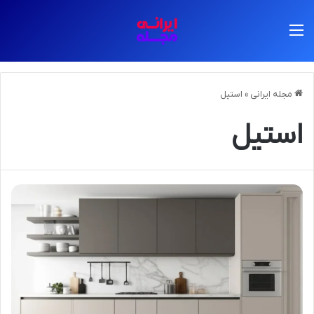
منو
مجله ایرانی
»
استیل
استیل