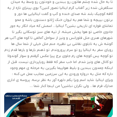
تا به حال شده چشم هاتون رو ببندین و خودتون رو وسط یه میدان
سنگفرش شده زیر آفتاب گرم ایتالیا تصور کنین؟ بوی پیتزای تازه از یه
کافه کوچیک بلند شه صدای خنده و گپ و گفت ایتالیایی ها دور و
برتون بپیچه و شما هم یه لیوان خنک ژلاتو دستتون باشه و محو
تماشای فواره ای تاریخی بشین؟ ایتالیا… اسمش که میاد انگار یه جور
جادوی خاصی تو هوا پخش میشه. از تپه های سبز توسکانی بگیر تا
شهرهای هنری مثل فلورانس و ونیز از سواحل آمالفی تا کوه های آلپ هر
گوشه ش یه تابلوی نقاشی بی نظیره. منم مثل خیلی از شما سال ها
رویای سفر به ایتالیا رو تو سرم پروروندم. تو ذهنم بارها و بارها قدم زدم
تو کوچه پس کوچه های رم جلوی برج پیزا عکس گرفتم و سوار گوندولا
تو کانال های ونیز شدم. اما خب سفر که فقط رویاپردازی نیست. قبل از
اینکه چمدون ببندین و بلیط هواپیما بگیرین یه مرحله ی مهم وجود
داره که مثل یه دروازه ورودی به این سرزمین عجایب عمل می کنه :
ویزای ایتالیا. شاید اسم ویزا یکم دلهره آور به نظر برسه. پروسه ی اداری
مدارک فرم ها… ولی نگران نباشین! من اینجا کنار شما …