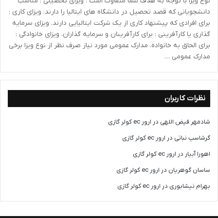
نوع ویزا با توجه به هدف شما متفاوت است : ویزای تحصیلی : مناسب
دانشجویانی که قصد تحصیل در دانشگاه های ایتالیا را دارند. ویزای کاری :
برای افرادی که پیشنهاد کاری از یک شرکت ایتالیایی دارند. ویزای سرمایه
گذاری یا کارآفرینی : برای کارآفرینان و سرمایه گذاران. ویزای خانوادگی :
برای الحاق به خانواده. مدارک عمومی مورد نیاز صرف نظر از نوع ویزا برخی
مدارک عمومی …
نظرات کاربران
شادمهر فیض اللهی
در
ارور ec کولر گازی
گرشاسپ نباتی
در
ارور ec کولر گازی
اهورا آبیار
در
ارور ec کولر گازی
ساسان گوهریان
در
ارور ec کولر گازی
بهرام نیشابوری
در
ارور ec کولر گازی