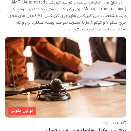
از دو کلاچ برای افزایش سرعت و کارایی. گیربکس AMT (Automated
Manual Transmission): نوعی گیربکس دستی که عملکرد اتوماتیک
دارد. مشخصات فنی گیربکس های چری گیربکس CVT مدل های مجهز:
چری تیگو ۷ و تیگو ۸ مزایا: مصرف سوخت بهینه عملکرد نرم و کم
صداتر. معایب: حساسیت بیشتر به …
قوانین حقوقی
28/11/1404