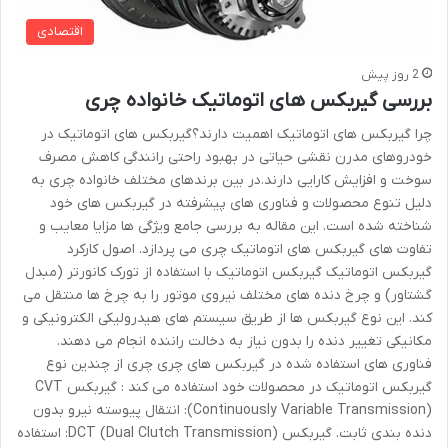
اقتصادی
2 روز پیش
بررسی گیربکس های اتوماتیک خانواده چری
چرا گیربکس های اتوماتیک اهمیت دارند؟گیربکس های اتوماتیک در
خودروهای مدرن نقشی حیاتی در بهبود راحتی رانندگی کاهش مصرف
سوخت و افزایش کارایی دارند.در بین برندهای مختلف خانواده چری به
دلیل تنوع محصولات و فناوری های پیشرفته در گیربکس های خود
شناخته شده است. این مقاله به بررسی جامع ویژگی ها مزایا معایب و
تفاوت های گیربکس های اتوماتیک چری می پردازد. اصول کارکرد
گیربکس اتوماتیک گیربکس اتوماتیک با استفاده از تورک کانورتر (مبدل
گشتاور) و چرخ دنده های مختلف نیروی موتور را به چرخ ها منتقل می
کند. این نوع گیربکس ها از طریق سیستم های هیدرولیکی الکترونیکی و
مکانیکی تغییر دنده را بدون نیاز به دخالت راننده انجام می دهند.
فناوری های استفاده شده در گیربکس های چری چری از چندین نوع
گیربکس اتوماتیک در محصولات خود استفاده می کند : گیربکس CVT
(Continuously Variable Transmission): انتقال پیوسته نیرو بدون
دنده بندی ثابت. گیربکس DCT (Dual Clutch Transmission): استفاده