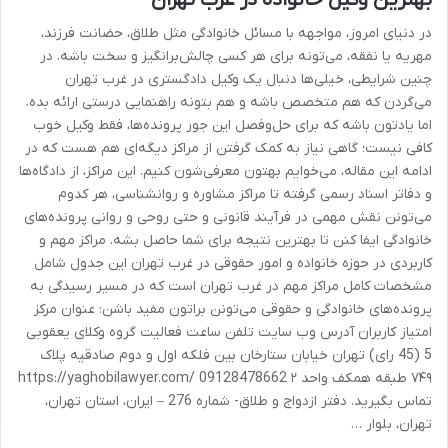
بهترین وکیل خانواده در غرب تهران
در دنیای امروز، مواجهه با مسائل خانوادگی مثل طلاق، حضانت فرزند،
مهریه یا نفقه، می‌تونه برای هر کسی چالش‌برانگیز و سخت باشه. در
چنین شرایطی، خیلی‌ها دنبال یک وکیل دادگستری در غرب تهران
می‌گردن که هم متخصص باشه و هم بتونه راهنمایی درستی ارائه بده.
اما یادتون باشه که برای حل‌وفصل این جور پرونده‌ها، فقط وکیل خوب
کافی نیست؛ گاهی نیاز به کمک گرفتن از مراکز دیگه‌ای هم هست که در
ادامه این مقاله، می‌خوایم بهتون معرفی‌شون کنیم. این مراکز، از دادگاه‌ها
و دفاتر اسناد رسمی گرفته تا مراکز مشاوره و روانشناسی، هر کدوم
می‌تونن نقش مهمی در فرآیند قانونی و حتی روحی و روانی پرونده‌های
خانوادگی ایفا کنن تا بهترین نتیجه برای شما حاصل بشه. مراکز مهم و
کاربردی در حوزه خانواده و امور حقوقی در غرب تهران این جدول شامل
مشخصات کامل مراکز مهم در غرب تهران است که در مسیر رسیدگی به
پرونده‌های خانوادگی و حقوقی می‌تونن براتون مفید باشن: عنوان مرکز
امتیاز کاربران آدرس وب سایت تلفن ساعت فعالیت گروه وکلای یعقوبی
5 (45 رای) تهران خیابان ستارخان بین فلکه اول و دوم صادقیه پلاک
۷۴۹ طبقه همکف واحد ۲ https://yaghobilawyer.com/ 09128478662
تماس بگیرید. دفتر ازدواج و طلاق- شماره 276 – ایران، استان تهران،
تهران، بلوار …