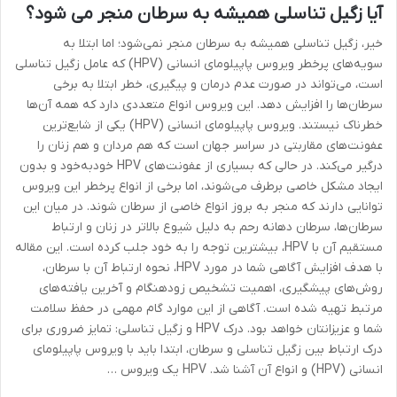
آیا زگیل تناسلی همیشه به سرطان منجر می شود؟
خیر، زگیل تناسلی همیشه به سرطان منجر نمی‌شود؛ اما ابتلا به
سویه‌های پرخطر ویروس پاپیلومای انسانی (HPV) که عامل زگیل تناسلی
است، می‌تواند در صورت عدم درمان و پیگیری، خطر ابتلا به برخی
سرطان‌ها را افزایش دهد. این ویروس انواع متعددی دارد که همه آن‌ها
خطرناک نیستند. ویروس پاپیلومای انسانی (HPV) یکی از شایع‌ترین
عفونت‌های مقاربتی در سراسر جهان است که هم مردان و هم زنان را
درگیر می‌کند. در حالی که بسیاری از عفونت‌های HPV خودبه‌خود و بدون
ایجاد مشکل خاصی برطرف می‌شوند، اما برخی از انواع پرخطر این ویروس
توانایی دارند که منجر به بروز انواع خاصی از سرطان شوند. در میان این
سرطان‌ها، سرطان دهانه رحم به دلیل شیوع بالاتر در زنان و ارتباط
مستقیم آن با HPV، بیشترین توجه را به خود جلب کرده است. این مقاله
با هدف افزایش آگاهی شما در مورد HPV، نحوه ارتباط آن با سرطان،
روش‌های پیشگیری، اهمیت تشخیص زودهنگام و آخرین یافته‌های
مرتبط تهیه شده است. آگاهی از این موارد گام مهمی در حفظ سلامت
شما و عزیزانتان خواهد بود. درک HPV و زگیل تناسلی: تمایز ضروری برای
درک ارتباط بین زگیل تناسلی و سرطان، ابتدا باید با ویروس پاپیلومای
انسانی (HPV) و انواع آن آشنا شد. HPV یک ویروس …