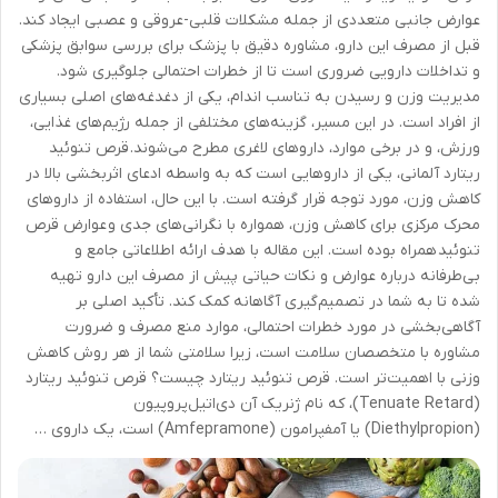
عوارض جانبی متعددی از جمله مشکلات قلبی-عروقی و عصبی ایجاد کند.
قبل از مصرف این دارو، مشاوره دقیق با پزشک برای بررسی سوابق پزشکی
و تداخلات دارویی ضروری است تا از خطرات احتمالی جلوگیری شود.
مدیریت وزن و رسیدن به تناسب اندام، یکی از دغدغه‌های اصلی بسیاری
از افراد است. در این مسیر، گزینه‌های مختلفی از جمله رژیم‌های غذایی،
ورزش، و در برخی موارد، داروهای لاغری مطرح می‌شوند. قرص تنوئید
ریتارد آلمانی، یکی از داروهایی است که به واسطه ادعای اثربخشی بالا در
کاهش وزن، مورد توجه قرار گرفته است. با این حال، استفاده از داروهای
محرک مرکزی برای کاهش وزن، همواره با نگرانی‌های جدی و عوارض قرص
تنوئید همراه بوده است. این مقاله با هدف ارائه اطلاعاتی جامع و
بی‌طرفانه درباره عوارض و نکات حیاتی پیش از مصرف این دارو تهیه
شده تا به شما در تصمیم‌گیری آگاهانه کمک کند. تأکید اصلی بر
آگاهی‌بخشی در مورد خطرات احتمالی، موارد منع مصرف و ضرورت
مشاوره با متخصصان سلامت است، زیرا سلامتی شما از هر روش کاهش
وزنی با اهمیت‌تر است. قرص تنوئید ریتارد چیست؟ قرص تنوئید ریتارد
(Tenuate Retard)، که نام ژنریک آن دی‌اتیل‌پروپیون
(Diethylpropion) یا آمفپرامون (Amfepramone) است، یک داروی …