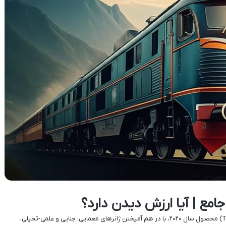
امع | آیا ارزش دیدن دارد؟
معرفی و نقد سریال قطار سریال کره ای «قطار» (Train) محصول سال ۲۰۲۰، با در هم آمیختن ژانرهای معمایی، جنایی و علمی-تخیلی،