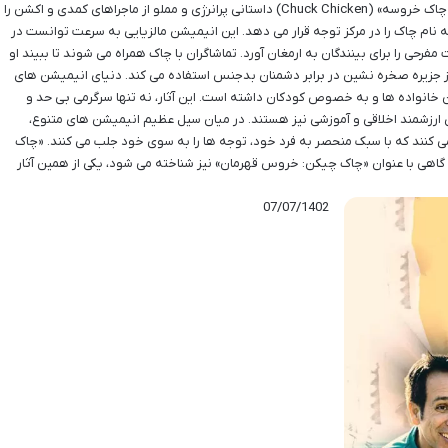
معرفی و نقد سریال چاک خروسه سریال انیمیشنی «چاک خروسه» (Chuck Chicken) داستانی پرانرژی و مملو از ماجراهای کمدی و اکشن را
 نام چاک را در مرکز توجه قرار می دهد. این انیمیشن مالزیایی به سرعت توانست در
مفرحی را برای بینندگان به ارمغان آورد. تماشاگران با چاک همراه می شوند تا ببیند او
ز جزیره صخره نشین در برابر دشمنان بدجنس استفاده می کند. دنیای انیمیشن های
ان خانواده ها و به خصوص کودکان داشته است. این آثار، نه تنها سرگرمی بی حد و
ی ارزشمند اخلاقی و آموزشی نیز هستند. در میان سیل عظیم انیمیشن های متنوع،
ی کنند که با سبک منحصر به فرد خود، توجه ها را به سوی خود جلب می کنند. «چاک
ه»، با نام اصلی انگلیسی «Chuck Chicken» و گاهی با عنوان «چاک چیکن: خروس قهرمان» نیز شناخته می شود، یکی از همین آثار
07/07/1402