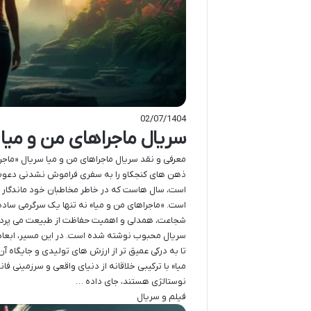
02/07/1404
سریال ماجراهای من و میا:
ذهن های کنجکاو را به سفری فراموش نشدنی دعوت م
است، سال هاست که در خاطر مخاطبان خود ماندگار ش
است. «ماجراهای من و میا» نه تنها یک سرگرمی ساده
شجاعت، همدلی و اهمیت حفاظت از طبیعت می پردازد.
سریال محبوب نوشته شده است. در این مسیر، ابعاد
تا به درکی عمیق تر از ارزش های تولیدی و جایگاه آ
میا» با ترکیبی خلاقانه از دنیای واقعی و سرزمینی فا
نوستالژی هستند، جای داده …
فیلم و سریال