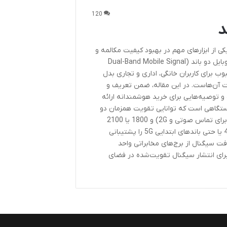
120
د
کی از ابزارهای مهم در بهبود کیفیت مکالمه و
اینترنت همراه تبدیل شده‌اند. در میان انواع این دستگاه‌ها، تقویت‌کننده آنتن موبایل دو باند (Dual-Band Mobile Signal
محبوب برای کاربران خانگی، اداری و تجاری بدل
ت آن‌هاست. در این مقاله، ضمن تعریف و
و توصیه‌هایی برای خرید هوشمندانه ارائه
دستگاهی است که توانایی تقویت همزمان دو
باند فرکانسی مختلف را دارد. معمولاً این باندها شامل باند 900 مگاهرتز (مناسب برای تماس صوتی و 2G) و 1800 یا 2100
مگاهرتز (برای اینترنت نسل سوم یا چهارم) هستند. برخی مدل‌ها نیز باندهای 4G یا حتی باندهای ابتدایی 5G را پشتیبانی
فت سیگنال از برج‌های مخابراتی واحد
یافتی آنتن داخلی برای انتشار سیگنال تقویت‌شده در فضای