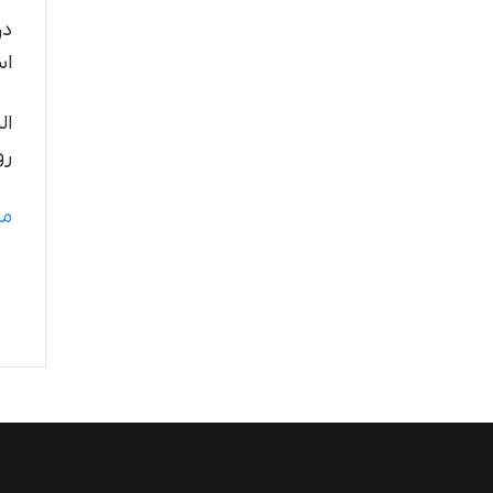
اس
ال
رو
من