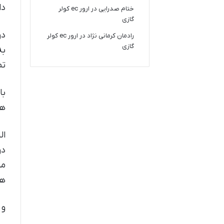
دا
ختام صدرایی
در
ارور ec کولر
گازی
دو
رادمان کرمانی نژاد
در
ارور ec کولر
گازی
تص
با
هس
ال
مر
ها
و 