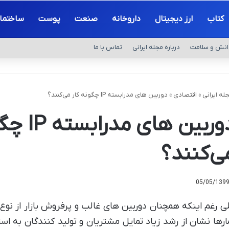
کتاب
ارز دیجیتال
داروخانه
صنعت
پوست
ساختما
انش و سلامت
درباره مجله ایرانی
تماس با ما
له ایرانی
»
اقتصادی
»
دوربین های مدرابسته IP چگونه کار می‌کنند؟
دوربین های 
ی‌کنند؟
05/05/139