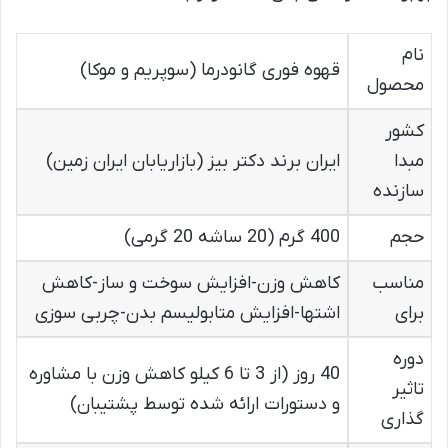
نام
قهوه فوری گانودرما (سوپریم و موکا)
محصول
کشور
مبدا
ایران برند دکتر بیز (بازاریابان ایران زمین)
سازنده
حجم
400 گرم (20 ساشه 20 گرمی)
مناسب
کاهش وزن-افزایش سوخت و ساز-کاهش
برای
اشتها-افزایش متابولیسم بدن-چربی سوزی
دوره
40 روز (از 3 تا 6 کیلو کاهش وزن با مشاوره
تاثیر
و دستورات ارائه شده توسط پشتیبان)
گذاری