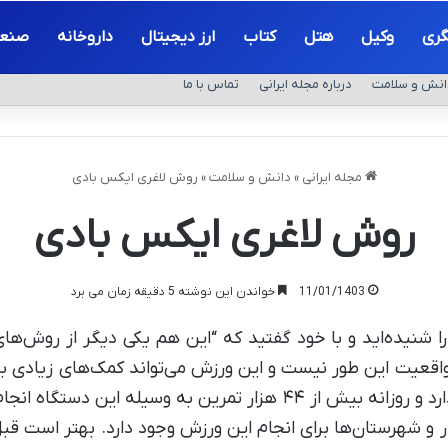
گری
وکیل
هتل
کتاب
ارز دیجیتال
داروخانه
صنع
انش و سلامت
درباره مجله ایرانی
تماس با ما
مجله ایرانی
»
دانش و سلامت
»
روش لاغری ایکس بادی
روش لاغری ایکس بادی
11/01/1403
خواندن این نوشته 5 دقیقه زمان می برد
 شنیده‌اید و با خود گفتید که “این هم یکی دیگر از روش‌ه
 در واقعیت این طور نیست و این ورزش می‌تواند کمک‌های زیادی
که در بیش از ۵۵ کشور دنیا طرفدار دارد و روزانه بیش از ۴۴ هزار تمری