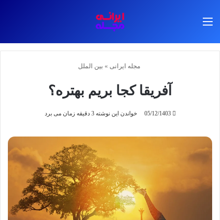
منو
مجله ایرانی
»
بین الملل
آفریقا کجا بریم بهتره؟
05/12/1403
خواندن این نوشته 3 دقیقه زمان می برد