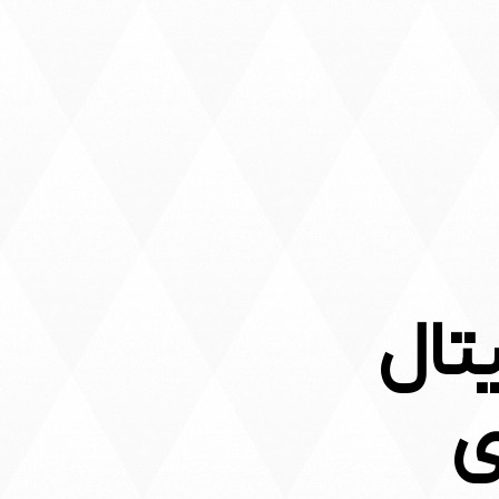
تال
ی