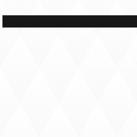
منو
ری
وکیل
هتل
کتاب
داروخانه