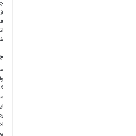
جر
آن
فر
ات
شا
ج
وا
گذ
سف
ای
زم
اخ
پی