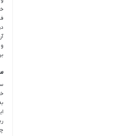
و 
خا
فر
دو
آن
و 
بر
سا
سا
خو
به
ای
ری
چه