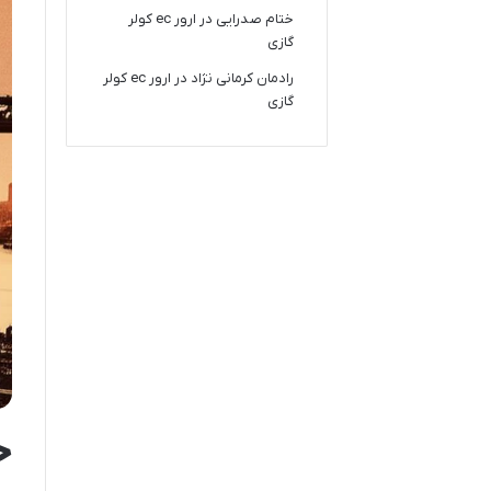
ختام صدرایی
در
ارور ec کولر
گازی
رادمان کرمانی نژاد
در
ارور ec کولر
گازی
خ