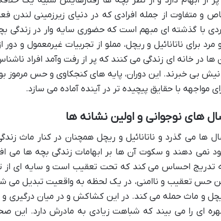
پر از ابهام دارد و از نظر بچه ها رفتارهایش شبیه یک خلافک
ص و متفاوت از جمله افرادی که در دنیای زیرزمینی لندن فعا
دی با گذشته ای مبهم است که حضوری سایه وار در زندگی بچ
 مرد برای ناتانائیل و ریچل، مملو از تجربیات غیرمعمول و دو
 ها در خانه ای زندگی می کنند که پر از رفت وآمد افراد ناشن
نیش بی خبرند. این دوران، پایه های کنجکاوی و حس مرموز بودن ر
ای مواجهه با حقایق پیچیده تر در آینده آماده می سازد.
ل های نوجوانی و اولین نشانه ها
ل ها می گذرد و ناتانائیل و ریچل همچنان در کنار ماث زندگ
د نمی دهند و سکوت آن ها بر ابهامات زندگی بچه ها می افزاید
 تدریج احساس می کند که تحت تعقیب است و سایه ای از ته
ن حس تعقیب و ناامنی، در یک لحظه به واقعیت تبدیل می ش
چل و ماث حمله می کند. در این کشاکش و در میان درگیری و اض
ره ای را می بیند که شباهت زیادی به مادرش دارد. این صحن