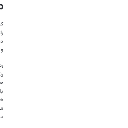
م
را
دو
و 
رم
رش
حق
خو
ما
سا