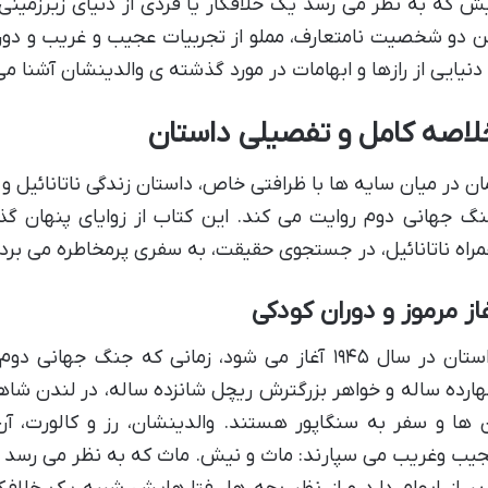
ش که به نظر می رسد یک خلافکار یا فردی از دنیای زیرزمی
ن دو شخصیت نامتعارف، مملو از تجربیات عجیب و غریب و دور ا
 دنیایی از رازها و ابهامات در مورد گذشته ی والدینشان آشنا می
لاصه کامل و تفصیلی داستان
ان در میان سایه ها با ظرافتی خاص، داستان زندگی ناتانائیل 
گ جهانی دوم روایت می کند. این کتاب از زوایای پنهان گذشت
راه ناتانائیل، در جستجوی حقیقت، به سفری پرمخاطره می برد.
از مرموز و دوران کودکی
داستان در سال ۱۹۴۵ آغاز می شود، زمانی که جنگ جها
ارده ساله و خواهر بزرگترش ریچل شانزده ساله، در لندن شا
 ها و سفر به سنگاپور هستند. والدینشان، رز و کالورت، آن
یب وغریب می سپارند: ماث و نیش. ماث که به نظر می رسد 