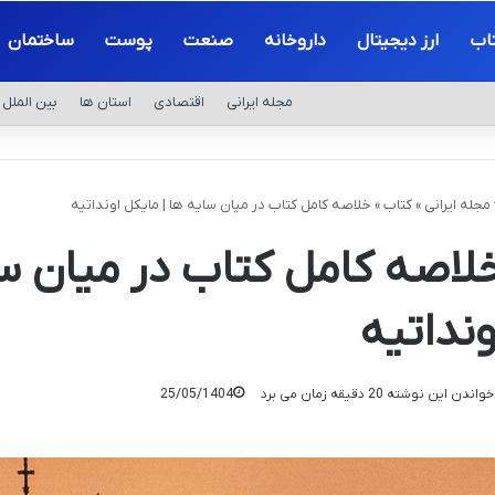
اب
ارز دیجیتال
داروخانه
صنعت
پوست
ساختمان
مجله ایرانی
اقتصادی
استان ها
بین الملل
مجله ایرانی
»
کتاب
»
خلاصه کامل کتاب در میان سایه ها | مایکل اونداتیه
لاصه کامل کتاب در میان سا
ونداتیه
واندن این نوشته 20 دقیقه زمان می برد
25/05/1404