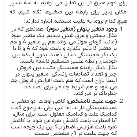
برای فهم عمیق تر این تمایز، می توانیم به سه مسیر
امکان پذیر برای رابطه بین متغیرها نگاه کنیم، که
هیچ کدام لزوماً به علیت مستقیم اشاره ندارند:
وجود متغیر پنهان (متغیر سوم):
همانطور که در
مثال بستنی و غرق شدن دیدیم، یک متغیر سوم
(مانند گرمای هوا) می تواند هم بر متغیر A و هم
بر متغیر B تأثیر بگذارد و باعث شود که A و B با
یکدیگر همبستگی نشان دهند، بدون اینکه بین
خودشان رابطه علیتی مستقیم داشته باشند.
مثال دیگر: رابطه همبستگی مثبت بین فروش
چتر و تعداد تصادفات رانندگی. متغیر پنهان در
اینجا باران است که هم باعث افزایش فروش چتر
می شود و هم شرایط جاده را برای تصادفات
خطرناک تر می کند.
جهت علیت نامشخص:
گاهی اوقات، دو متغیر با
هم همبستگی دارند، اما نمی توان به وضوح گفت
کدامیک علت و کدامیک معلول است. برای مثال،
آیا اضطراب باعث کاهش نمره می شود، یا کاهش
نمره باعث افزایش اضطراب؟ این یک چرخه است
که جهت علیت در آن مشخص نیست.