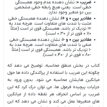
ضریب ۰:
نشان دهنده عدم وجود همبستگی
خطی است. یعنی هیچ رابطه خطی مشخصی
بین دو متغیر وجود ندارد.
مقادیر بین ۰ و +۱:
نشان دهنده همبستگی خطی
مثبت با شدت های متفاوت است. هرچه عدد به
+۱ نزدیک تر باشد، همبستگی قوی تر است (مثلاً
۰.۷۰ قوی تر از ۰.۳۰ است).
مقادیر بین ۰ و -۱:
نشان دهنده همبستگی خطی
منفی با شدت های متفاوت است. هرچه عدد به
-۱ نزدیک تر باشد، همبستگی قوی تر است (مثلاً
-۰.۸۰ قوی تر از -۰.۴۰ است).
کتاب در بخش منطق محاسبه، توضیح می دهد که
چگونه این ضریب با استفاده از پراکندگی داده ها حول
میانگین هایشان محاسبه می شود. بدون ورود به
جزئیات پیچیده فرمول ها، می توان درک کرد که این
ضریب بر اساس انحراف هر نقطه داده از میانگین
های متغیرها عمل می کند و نشان می دهد که این