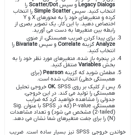
Legacy Dialogs
و سپس
Scatter/Dot
را
انتخاب کنید. سپس
Simple Scatter
را انتخاب
کرده و متغیرهای خود را به محورهای X و Y
اختصاص دهید. با این کار، یک تصویر بصری از
رابطه بین متغیرها به دست می آورید.
برای پیدا کردن ضریب همبستگی، از منوی
Analyze
گزینه
Correlate
و سپس
Bivariate
را
انتخاب کنید.
در پنجره باز شده، متغیرهای مورد نظر خود را به
بخش
Variables
منتقل کنید.
مطمئن شوید که گزینه
Pearson
(برای
همبستگی خطی) انتخاب شده است.
پس از کلیک بر روی
OK
، SPSS خروجی تحلیل
همبستگی را تولید می کند. در این خروجی،
جدولی را مشاهده خواهید کرد که ضرایب
همبستگی، P-value (که در SPSS با عنوان Sig.
(2-tailed) مشخص می شود) و تعداد مشاهدات
(N) را برای جفت متغیرهای شما نشان می دهد.
خواندن خروجی SPSS نیز بسیار ساده است. ضریب