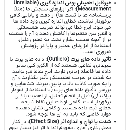
غیرقابل اطمینان بودن اندازه گیری (Unreliable
Measurement):
اگر ابزارهای سنجش ما (مثلاً
پرسشنامه ها یا تست ها) از دقت و پایایی کافی
برخوردار نباشند، خطای اندازه گیری وارد داده ها
می شود. این خطا می تواند ضریب همبستگی
واقعی بین متغیرها را کاهش دهد و آن را ضعیف
تر از آنچه هست نشان دهد. به همین دلیل،
استفاده از ابزارهای معتبر و پایا در پژوهش
ضروری است.
تأثیر داده های پرت (Outliers):
داده های پرت یا
غیرعادی، نقاطی هستند که از الگوی کلی سایر
داده ها فاصله زیادی دارند. این نقاط می توانند
به شدت بر ضریب همبستگی تأثیر بگذارند و آن
را به صورت کاذب بالا یا پایین ببرند. شناسایی و
بررسی دقیق داده های پرت (با استفاده از نمودار
پراکندگی) قبل از انجام تحلیل، از اهمیت بالایی
برخوردار است. گاهی اوقات این نقاط نتیجه
خطای ثبت داده هستند و گاهی نشان دهنده
موارد خاصی که باید به آن ها توجه شود.
شدت یا توان و اندازه اثر (Effect Size):
در کنار
معنی داری آماری، مفهوم اندازه اثر نیز بسیار مهم