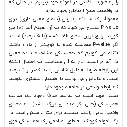
را به صورت اتفاقی در نمونه خود ببینیم، در حالی که
در واقعیت هیچ ارتباطی وجود ندارد.
معمولاً، یک آستانه پذیرش (سطح معنی داری) برای
P-value تعیین می شود که به آن سطح آلفا (α) می
گویند. رایج ترین سطح آلفا، ۰.۰۵ (یا ۵ درصد) است.
اگر P-value محاسبه شده ما کوچکتر از ۰.۰۵ باشد،
آنگاه می گوییم که همبستگی مشاهده شده معنی
دار آماری است. این به آن معناست که احتمال اینکه
این رابطه صرفاً به دلیل شانس باشد، کمتر از ۵ درصد
است، و بنابراین می توانیم با اطمینان بیشتری بگوییم
که رابطه واقعی در جامعه وجود دارد.
بسیار مهم است که بدانیم صرفاً وجود یک ضریب
همبستگی (حتی اگر عدد آن بزرگ باشد)، به معنای
واقعی بودن رابطه نیست. برای مثال، ممکن است در
یک نمونه کوچک، به طور تصادفی یک همبستگی قوی