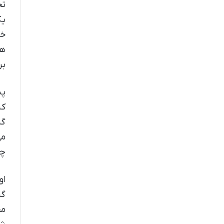
تج
یک
خو
هم
بر
پس
کش
گر
می
چگ
او
گر
مخ