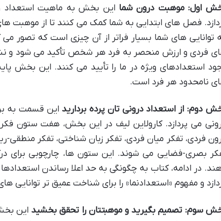
ش اول: موهبت درون شما
این بخش به ماهیت استعداد و 
دازد. فصل های ابتدایی به شما کمک می کنند تا از موهبت های 
 توانایی های شما بسیار فراتر از آن چیزی است که تصور می 
ی فردی و ارزش منحصر به فرد هر شخص تأکید می شود و نش
ود استعدادهای ویژه در ما را تأیید می کنند. این بخش پا
ی نامحدود هر فرد است.
ش دوم: از استعداد درونی تان پرده بردارید
این قسمت به برر
ونی می پردازد. کارولاین لیف در این بخش، هفت ستون فک
ون فردی، تفکر میان فردی، تفکر زبان شناختی، تفکر منطقی-ر
کر بصری-فضایی می شوند. این ستون ها، چارچوبی برای درک 
ند. در ادامه، کتاب به چگونگی به حد اعلا رساندن استعدادها 
دازد و مفهوم «استعدادنما» را برای شناخت عمیق تر توانایی 
ش سوم: تصمیم بگیرید و موهبتتان را تحقق بخشید
این بخش