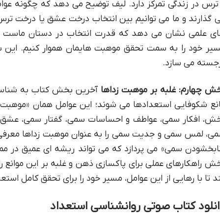
ترس در زندگی تمرکز دارد. لیف توضیح می دهد که چگونه عوا
 گذارند و ما می توانیم بین انتخاب درخت عشق یا درخت ترس، 
ی علمی نشان می دهد که قدرت انتخاب در دستان ماست و ما
یر خود را به سمت تحقق موهبت هایمان هموار کنیم. این ب
جسته می سازد.
ش چهارم: غلبه بر موهبت زداها
آخرین بخش کتاب به شناسایی
نع شکوفایی استعدادها می شوند؛ این عوامل همان «موهبت ز
ش، افکار سمی، عواطف و احساسات سمی، گفتار سمی، عشق 
ی، لمس سمی و جدیت سمی را به عنوان موهبت زداها معرفی 
ابخشودن سمی» می پردازد که می تواند ریشه ای عمیق در مم
ش راهکارهای عملی برای پاکسازی ذهن و غلبه بر این موانع ر
د تا با رهایی از این عوامل، مسیر خود را برای تحقق کامل است
نلود کتاب صوتی روانشناسی استعداد