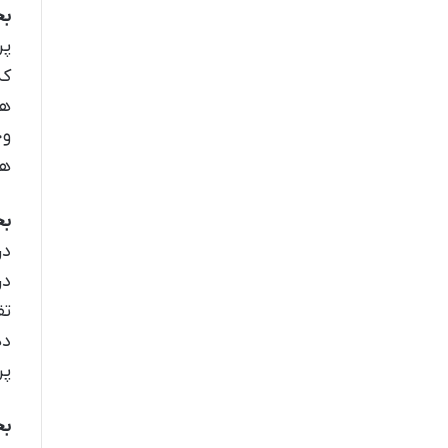
بخ
پر
که
ها
وج
ها
بخ
در
در
تف
ده
پر
بخ