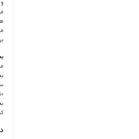
و 
می
ها
مس
بر
بخ
ما
بخ
سم
«ن
بخ
کن
دا