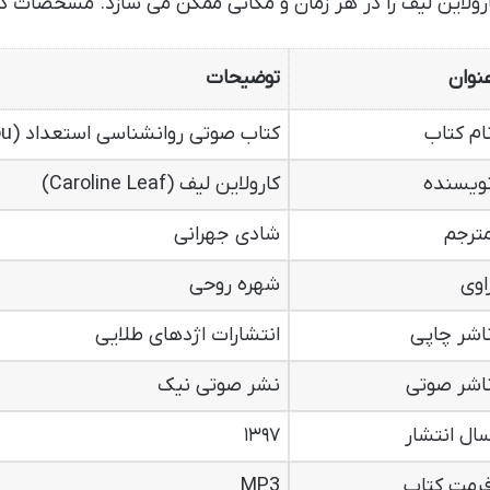
رولاین لیف را در هر زمان و مکانی ممکن می سازد. مشخصات د
نوان
توضیحات
ام کتاب
کتاب صوتی روانشناسی استعداد (The Gift in You)
ویسنده
کارولاین لیف (Caroline Leaf)
ترجم
شادی جهرانی
اوی
شهره روحی
اشر چاپی
انتشارات اژدهای طلایی
اشر صوتی
نشر صوتی نیک
ال انتشار
۱۳۹۷
رمت کتاب
MP3