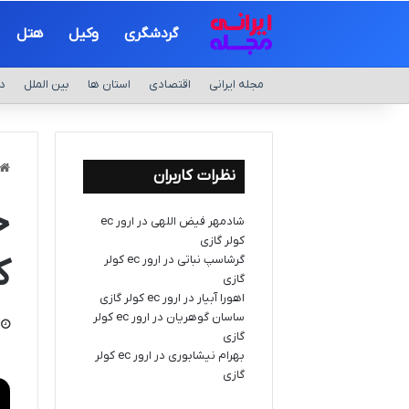
گردشگری
وکیل
هتل
مجله ایرانی
اقتصادی
استان ها
بین الملل
د
نظرات کاربران
خ
شادمهر فیض اللهی
در
ارور ec
کولر گازی
ک
گرشاسپ نباتی
در
ارور ec کولر
گازی
اهورا آبیار
در
ارور ec کولر گازی
ساسان گوهریان
در
ارور ec کولر
گازی
بهرام نیشابوری
در
ارور ec کولر
گازی