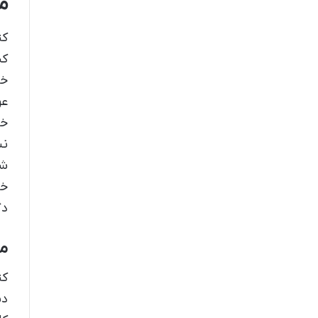
م
کت
کن
خو
عو
خو
نش
شا
خو
دگ
م
کت
دس