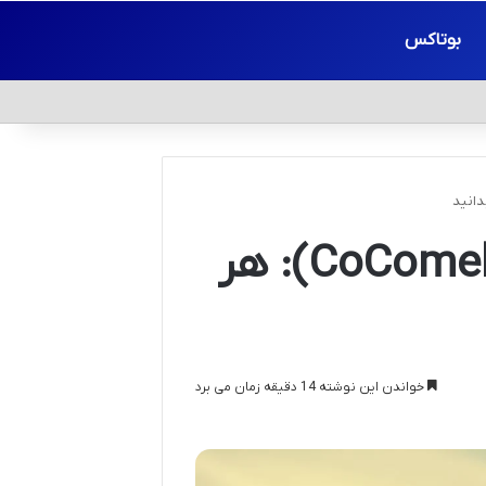
بوتاکس
معرفی برنامه کوکوملون (CoComelon): هر
خواندن این نوشته 14 دقیقه زمان می برد