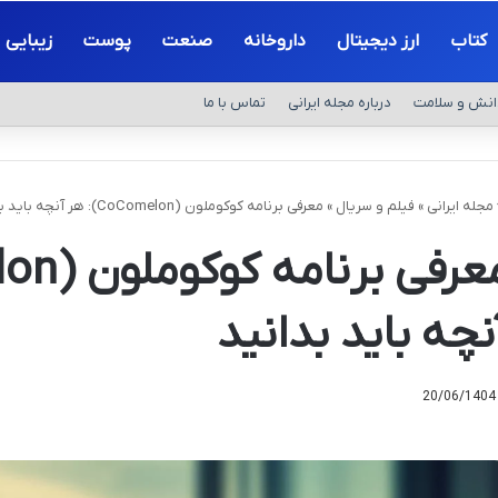
کتاب
ارز دیجیتال
داروخانه
صنعت
پوست
زیبایی
انش و سلامت
درباره مجله ایرانی
تماس با ما
مجله ایرانی
»
فیلم و سریال
»
معرفی برنامه کوکوملون (CoComelon): هر آنچه باید بدانید
نچه باید بدانید
20/06/1404