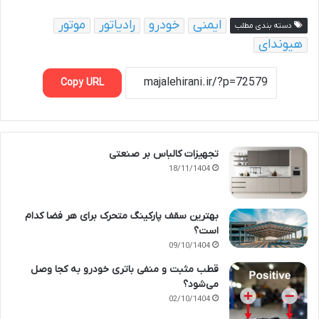
ایمنی
خودرو
رادیاتور
موتور
دسته بندی مطلب
هیوندای
Copy URL
تجهیزات کالباس بر صنعتی
18/11/1404
بهترین سقف پارکینگ متحرک برای هر فضا کدام
است؟
09/10/1404
قطب مثبت و منفی باتری خودرو به کجا وصل
می‌شود؟
02/10/1404