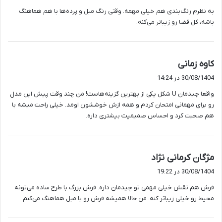
ت
به نظرم رنگ‌بندی هم خیلی مهمه. وقتی رنگ مبل و پرده‌ها با هم هماهنگ
:
باشه، کل فضا رو زیباتر می‌کنه.
گ
کاوه زمانی
ف
30/08/1404 در 14:24
ت
واقعا چیدمان U شکل یکی از بهترین گزینه‌هاست! من چند وقت پیش این مدل
:
رو برای مهمانی امتحان کردم و همه ازش خوششون اومد. خیلی راحت میشه با
هم صحبت کرد و احساس صمیمیت بیشتری داره.
گ
مژگان کرمانی نژاد
ف
30/08/1404 در 19:22
ت
فرش هم نقش خیلی مهمی تو چیدمان داره. فرش بزرگ با طرح ساده می‌تونه
:
محیط رو خیلی زیباتر کنه. من حالا همیشه فرش رو با مبل هماهنگ می‌کنم.