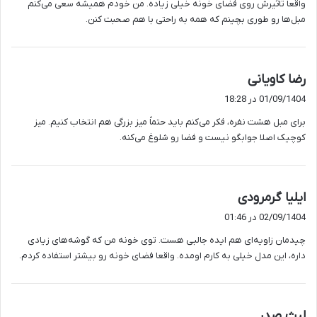
واقعا تاثیرش روی فضای خونه خیلی زیاده. من خودم همیشه سعی می‌کنم
مبل‌ها رو طوری بچینم که همه به راحتی با هم صحبت کنن.
گ
رضا کاویانی
ف
01/09/1404 در 18:28
ت
برای مبل هشت نفره، فکر می‌کنم باید حتماً میز بزرگی هم انتخاب کنیم. میز
:
کوچیک اصلا جوابگو نیست و فضا رو شلوغ می‌کنه.
گ
ایلیا گرمرودی
ف
02/09/1404 در 01:46
ت
چیدمان زاویه‌ای هم ایده جالبی هست. توی خونه من که گوشه‌های زیادی
:
داره، این مدل خیلی به کارم اومده. واقعا فضای خونه رو بیشتر استفاده کردم.
گ
لیث صدر