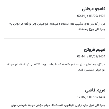
گ
کامجو عرفانی
ف
01/09/1404 در 00:34
ت
من از کوسن‌های تزئینی هم استفاده می‌کنم. کوچیکن ولی واقعا می‌تونن به
:
چیدمان روح ببخشند.
گ
فهیم فروتن
ف
01/09/1404 در 03:44
ت
در کل، چیدمان مبل یه هنر خاصه که با رعایت چند نکته می‌تونه فضای خونه
:
رو خیلی دلنشین کنه.
گ
مریم قاضی
ف
01/09/1404 در 12:35
ت
چیدمان مبل یکی از اون کارهایی‌ هست که خیلیا بهش توجه نمی‌کنن، ولی
: