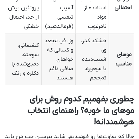
احتمالی
استفاده از
آسیب
پروتئین بیش
مواد
تنفسی
از حد، احتمال
نامرغوب
(فرمالدهید)
خشکی
خشک، کدر،
وز، فر، مجعد
کشسانی،
وز،
و کسانی که
موهای
سوخته،
آسیب‌دیده
خواهان
مناسب
دمیج‌شده با
با موخوره،
صافی دائم
دکلره و رنگ
کم‌حجم
هستند
چطوری بفهمیم کدوم روش برای
موهای ما خوبه؟ راهنمای انتخاب
هوشمندانه!
حالا که تفاوت‌ها رو فهمیدیم، شاید بپرسین خب من باید