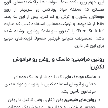
این مهم‌ترین نکته‌ست! سولفات‌ها پاک‌کننده‌های قوی
هستن که ممکنه مواد بوتاکس رو سریع‌تر از روی
موهاتون بشورن و اثرش رو کم کنن. پس از این به بعد،
فقط از شامپوها و نرم‌کننده‌هایی استفاده کنین که عبارت
“Free Sulfate” یا “بدون سولفات” روشون نوشته شده
باشه. محصولات کمپانی فورهیر معمولاً گزینه‌های خوبی
برای این کار دارن.
روتین مراقبتی: ماسک و روغن رو فراموش
نکنین!
ماسک مو:
هفته‌ای یک یا دو بار از ماسک موهای
مغذی و آبرسان استفاده کنین تا رطوبت و مواد مغذی
موهاتون تأمین بشه.
روغن‌های طبیعی:
روغن آرگان، روغن نارگیل یا روغن
جوجوبا می‌تونن به حفظ نرمی و درخشندگی موهاتون