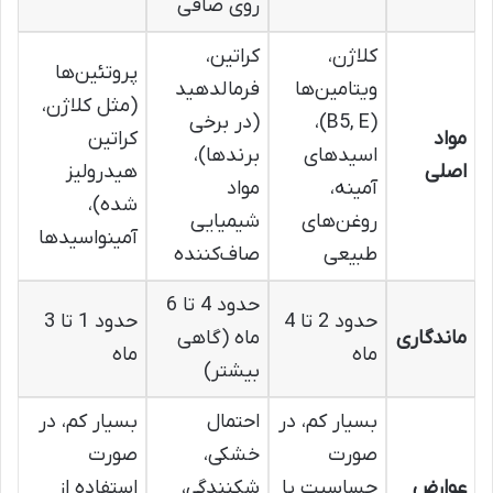
روی صافی
کلاژن،
کراتین،
پروتئین‌ها
ویتامین‌ها
فرمالدهید
(مثل کلاژن،
(B5, E)،
(در برخی
مواد
کراتین
اسیدهای
برندها)،
اصلی
هیدرولیز
آمینه،
مواد
شده)،
روغن‌های
شیمیایی
آمینواسیدها
طبیعی
صاف‌کننده
حدود 4 تا 6
حدود 2 تا 4
حدود 1 تا 3
ماندگاری
ماه (گاهی
ماه
ماه
بیشتر)
بسیار کم، در
احتمال
بسیار کم، در
صورت
خشکی،
صورت
عوارض
حساسیت یا
شکنندگی،
استفاده از