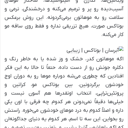
ویتامین‌ها، کلاژن و آمینواسیدها، ساختار موهای
آسیب‌دیده رو پر و ترمیم می‌کنه و درخشندگی، نرمی و
سلامت رو به موهاتون برمی‌گردونه. این روش برعکس
بوتاکس صورت، هیچ تزریقی نداره و فقط روی ساقه مو
کار می‌کنه.
اگه موهاتون کدر، خشک و وز شده یا به خاطر رنگ و
دکلره جونش رو از دست داده، حتماً تا حالا به این فکر
افتادین که چطوری می‌شه دوباره موها رو به دوران اوج
خودشون برگردونین. بین بوتاکس مو، کراتین و
پروتئین‌تراپی، انتخاب اونقدرها هم آسون نیست و
خیلی‌ها دقیقاً نمی‌دونن هر کدوم چه فرقی با اون یکی
داره و اصلاً کدوم به درد موهای خودشون می‌خوره. راستش
رو بخواین، این سه تا اسم، هر کدوم یه دنیای جداگونه‌ان
که اگه باهاشون آشنا بشین، می‌تونین بهترین تصمیم رو