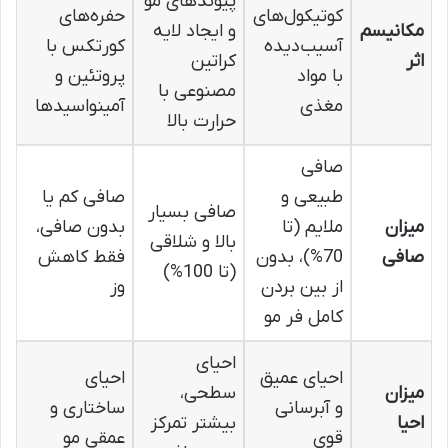
پیوندهای مو
کوتیکول‌های
حفره‌های
مکانیسم
و ایجاد لایه
آسیب‌دیده
کورتکس با
اثر
کراتین
با مواد
پروتئین و
مصنوعی با
مغذی
آمینواسیدها
حرارت بالا
صافی
طبیعی و
صافی کم یا
صافی بسیار
میزان
ملایم (تا
بدون صافی،
بالا و شلاقی
صافی
70%)، بدون
فقط کاهش
(تا 100%)
از بین بردن
وز
کامل فر مو
احیای
احیای عمیق
احیای
میزان
سطحی،
و آبرسانی
ساختاری و
احیا
بیشتر تمرکز
قوی
عمقی مو