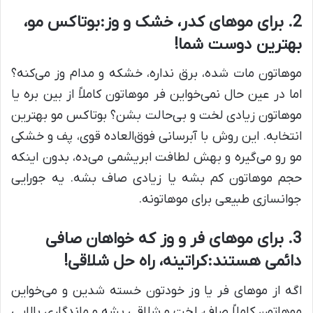
2. برای موهای کدر، خشک و وز:
بوتاکس مو
،
بهترین دوست شما!
موهاتون مات شده، برق نداره، خشکه و مدام وز می‌کنه؟
اما در عین حال نمی‌خواین فر موهاتون کاملاً از بین بره یا
موهاتون زیادی لخت و بی‌حالت بشن؟ بوتاکس مو بهترین
انتخابه. این روش با آبرسانی فوق‌العاده قوی، پف و خشکی
مو رو می‌گیره و بهش لطافت ابریشمی می‌ده، بدون اینکه
حجم موهاتون کم بشه یا زیادی صاف بشه. یه جورایی
جوانسازی طبیعی برای موهاتونه.
3. برای موهای فر و وز که خواهان صافی
دائمی هستند:
کراتینه
، راه حل شلاقی!
اگه از موهای فر یا وز خودتون خسته شدین و می‌خواین
موهاتون کاملاً صاف، لخت و شلاقی بشه و ماندگاری بالایی